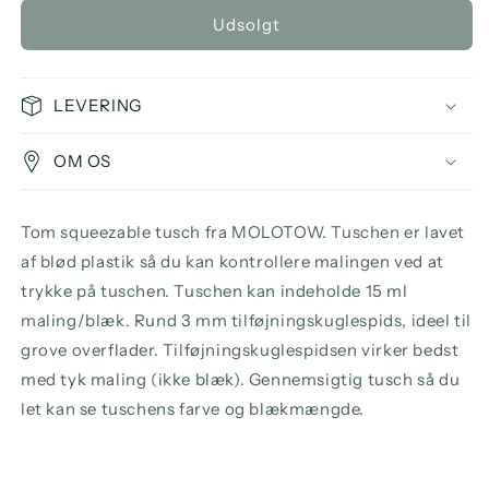
for
for
Udsolgt
Molotow
Molotow
DRIPSTICK
DRIPSTICK
DS-
DS-
XS
XS
LEVERING
Blanco
Blanco
Empty
Empty
OM OS
Marker,
Marker,
3
3
mm
mm
Tom squeezable tusch fra MOLOTOW. Tuschen er lavet
rollerball
rollerball
af blød plastik så du kan kontrollere malingen ved at
trykke på tuschen. Tuschen kan indeholde 15 ml
maling/blæk. Rund 3 mm tilføjningskuglespids, ideel til
grove overflader. Tilføjningskuglespidsen virker bedst
med tyk maling (ikke blæk). Gennemsigtig tusch så du
let kan se tuschens farve og blækmængde.