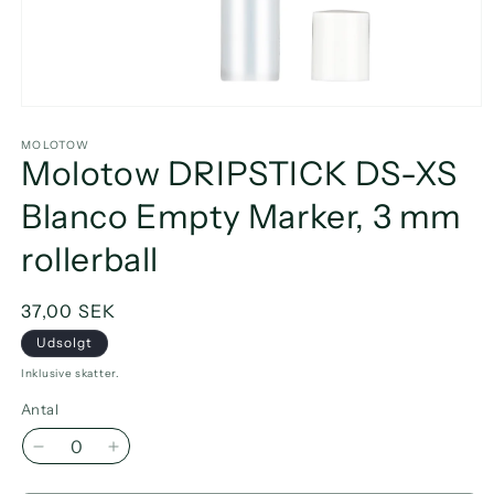
Åbn
mediet
1
MOLOTOW
Molotow DRIPSTICK DS-XS
i
modus
Blanco Empty Marker, 3 mm
rollerball
Normalpris
37,00 SEK
Udsolgt
Inklusive skatter.
Antal
Reducer
Øg
antallet
antallet