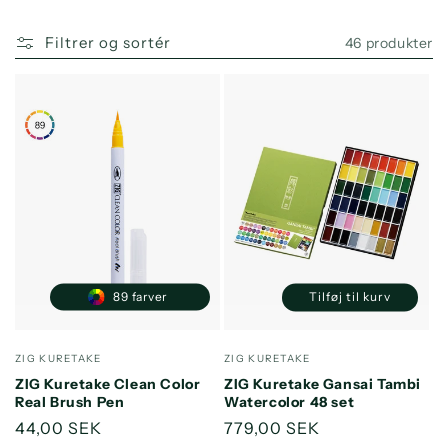
o
n
Filtrer og sortér
46 produkter
:
89 farver
Tilføj til kurv
Reducer
Øg
antallet
antallet
for
for
Forhandler:
Forhandler:
ZIG KURETAKE
ZIG KURETAKE
Default
Default
ZIG Kuretake Clean Color
ZIG Kuretake Gansai Tambi
Title
Title
Real Brush Pen
Watercolor 48 set
Normalpris
44,00 SEK
Normalpris
779,00 SEK