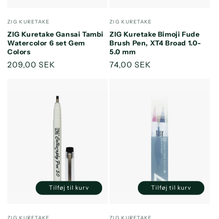
antallet
antallet
antallet
antallet
for
for
for
for
Forhandler:
Forhandler:
ZIG KURETAKE
ZIG KURETAKE
Default
Default
Default
Default
ZIG Kuretake Gansai Tambi
ZIG Kuretake Bimoji Fude
Title
Title
Title
Title
Watercolor 6 set Gem
Brush Pen, XT4 Broad 1.0-
Colors
5.0 mm
Normalpris
209,00 SEK
Normalpris
74,00 SEK
Tilføj til kurv
Tilføj til kurv
Reducer
Øg
Reducer
Øg
antallet
antallet
antallet
antallet
for
for
for
for
Forhandler:
Forhandler:
ZIG KURETAKE
ZIG KURETAKE