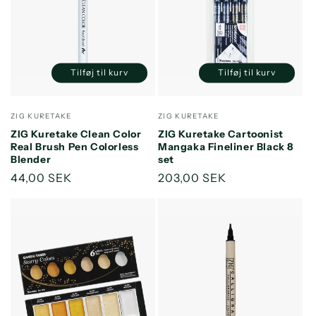
Tilføj til kurv
Tilføj til kurv
Reducer
Øg
Reducer
Øg
antallet
antallet
antallet
antallet
for
for
for
for
Forhandler:
Forhandler:
ZIG KURETAKE
ZIG KURETAKE
Default
Default
Default
Default
ZIG Kuretake Clean Color
ZIG Kuretake Cartoonist
Title
Title
Title
Title
Real Brush Pen Colorless
Mangaka Fineliner Black 8
Blender
set
Normalpris
44,00 SEK
Normalpris
203,00 SEK