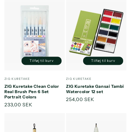
Tilføj til kurv
Tilføj til kurv
Reducer
Øg
Reducer
Øg
antallet
antallet
antallet
antallet
for
for
for
for
Forhandler:
Forhandler:
ZIG KURETAKE
ZIG KURETAKE
Default
Default
Default
Default
ZIG Kuretake Clean Color
ZIG Kuretake Gansai Tambi
Title
Title
Title
Title
Real Brush Pen 6 Set
Watercolor 12 set
Portrait Colors
Normalpris
254,00 SEK
Normalpris
233,00 SEK