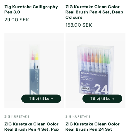
Default
Default
Default
Default
Zig Kuretake Calligraphy
ZIG Kuretake Clean Color
Title
Title
Title
Title
Pen 3.0
Real Brush Pen 4 Set, Deep
Colours
Normalpris
29,00 SEK
Normalpris
158,00 SEK
Tilføj til kurv
Tilføj til kurv
Reducer
Øg
Reducer
Øg
antallet
antallet
antallet
antallet
for
for
for
for
Forhandler:
Forhandler:
ZIG KURETAKE
ZIG KURETAKE
Default
Default
Default
Default
ZIG Kuretake Clean Color
ZIG Kuretake Clean Color
Title
Title
Title
Title
Real Brush Pen 4 Set, Pop
Real Brush Pen 24 Set