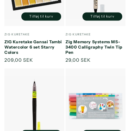
Tilføj til kurv
Tilføj til kurv
Reducer
Øg
Reducer
Øg
antallet
antallet
antallet
antallet
for
for
for
for
Forhandler:
Forhandler:
ZIG KURETAKE
ZIG KURETAKE
Default
Default
Default
Default
ZIG Kuretake Gansai Tambi
Zig Memory Systems MS-
Title
Title
Title
Title
Watercolor 6 set Starry
3400 Calligraphy Twin Tip
Colors
Pen
Normalpris
209,00 SEK
Normalpris
29,00 SEK