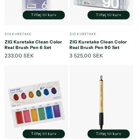
Tilføj til kurv
Tilføj til kurv
Reducer
Øg
Reducer
Øg
antallet
antallet
antallet
antallet
for
for
for
for
Forhandler:
Forhandler:
ZIG KURETAKE
ZIG KURETAKE
Default
Default
Default
Default
ZIG Kuretake Clean Color
ZIG Kuretake Clean Color
Title
Title
Title
Title
Real Brush Pen 6 Set
Real Brush Pen 90 Set
Normalpris
233,00 SEK
Normalpris
3 525,00 SEK
Tilføj til kurv
Tilføj til kurv
Reducer
Øg
Reducer
Øg