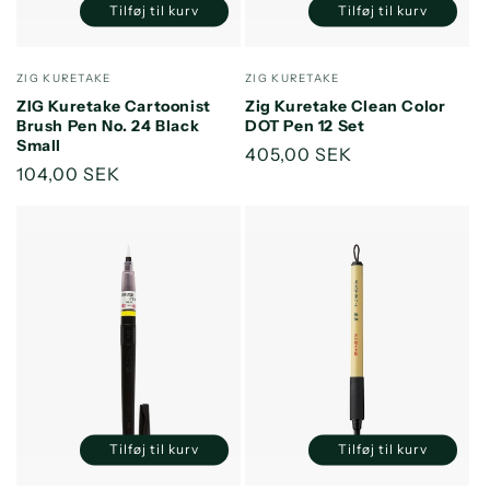
Tilføj til kurv
Tilføj til kurv
Reducer
Øg
Reducer
Øg
antallet
antallet
antallet
antallet
for
for
for
for
Forhandler:
Forhandler:
ZIG KURETAKE
ZIG KURETAKE
Default
Default
Default
Default
ZIG Kuretake Cartoonist
Zig Kuretake Clean Color
Title
Title
Title
Title
Brush Pen No. 24 Black
DOT Pen 12 Set
Small
Normalpris
405,00 SEK
Normalpris
104,00 SEK
Tilføj til kurv
Tilføj til kurv
Reducer
Øg
Reducer
Øg
antallet
antallet
antallet
antallet