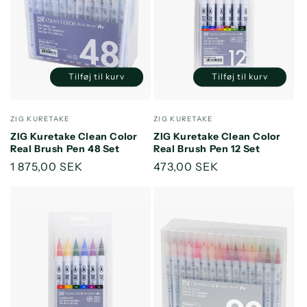
Tilføj til kurv
Tilføj til kurv
Reducer
Øg
Reducer
Øg
antallet
antallet
antallet
antallet
for
for
for
for
Forhandler:
Forhandler:
ZIG KURETAKE
ZIG KURETAKE
Default
Default
Default
Default
ZIG Kuretake Clean Color
ZIG Kuretake Clean Color
Title
Title
Title
Title
Real Brush Pen 48 Set
Real Brush Pen 12 Set
Normalpris
1 875,00 SEK
Normalpris
473,00 SEK