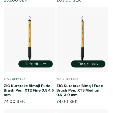
Normalpris
233,00 SEK
Normalpris
209,00 SEK
Tilføj til kurv
Tilføj til kurv
Reducer
Øg
Reducer
Øg
antallet
antallet
antallet
antallet
for
for
for
for
Forhandler:
Forhandler:
ZIG KURETAKE
ZIG KURETAKE
Default
Default
Default
Default
ZIG Kuretake Bimoji Fude
ZIG Kuretake Bimoji Fude
Title
Title
Title
Title
Brush Pen, XT2 Fine 0.5-1.5
Brush Pen, XT3 Medium
mm
0.6-3.0 mm
Normalpris
74,00 SEK
Normalpris
74,00 SEK