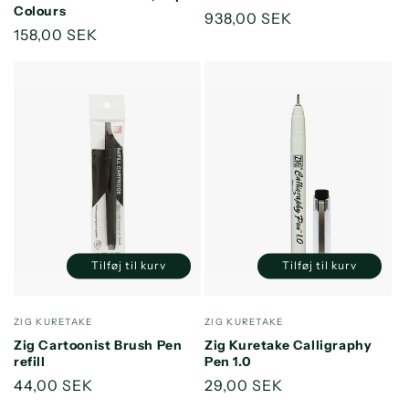
Colours
Normalpris
938,00 SEK
Normalpris
158,00 SEK
Tilføj til kurv
Tilføj til kurv
Reducer
Øg
Reducer
Øg
antallet
antallet
antallet
antallet
for
for
for
for
Forhandler:
Forhandler:
ZIG KURETAKE
ZIG KURETAKE
Default
Default
Default
Default
Zig Cartoonist Brush Pen
Zig Kuretake Calligraphy
Title
Title
Title
Title
refill
Pen 1.0
Normalpris
44,00 SEK
Normalpris
29,00 SEK