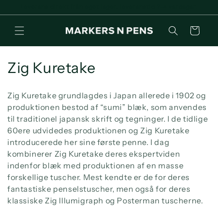
Gå til
Leverans direkt från eget lager, leveranstid 2-4 vardagar.
indhold
Indkøbskurv
K
Zig Kuretake
o
Zig Kuretake grundlagdes i Japan allerede i 1902 og
l
produktionen bestod af “sumi” blæk, som anvendes
til traditionel japansk skrift og tegninger. I de tidlige
l
60ere udvidedes produktionen og Zig Kuretake
e
introducerede her sine første penne. I dag
kombinerer Zig Kuretake deres ekspertviden
k
indenfor blæk med produktionen af en masse
t
forskellige tuscher. Mest kendte er de for deres
fantastiske penselstuscher, men også for deres
i
klassiske Zig Illumigraph og Posterman tuscherne.