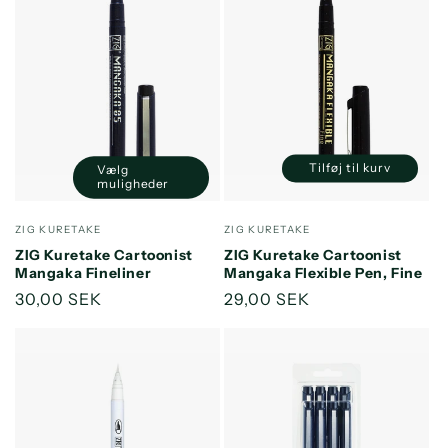
Tilføj til kurv
Vælg
Reducer
Øg
muligheder
antallet
antallet
for
for
Forhandler:
Forhandler:
ZIG KURETAKE
ZIG KURETAKE
Default
Default
ZIG Kuretake Cartoonist
ZIG Kuretake Cartoonist
Title
Title
Mangaka Fineliner
Mangaka Flexible Pen, Fine
Normalpris
30,00 SEK
Normalpris
29,00 SEK