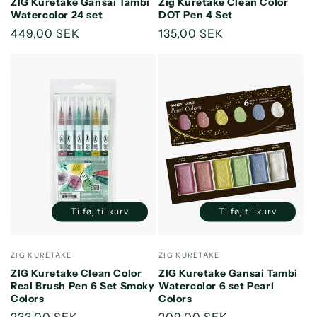
ZIG Kuretake Gansai Tambi
Zig Kuretake Clean Color
Title
Title
Title
Title
Watercolor 24 set
DOT Pen 4 Set
Normalpris
449,00 SEK
Normalpris
135,00 SEK
Tilføj til kurv
Tilføj til kurv
Reducer
Øg
Reducer
Øg
antallet
antallet
antallet
antallet
for
for
for
for
Forhandler:
Forhandler:
ZIG KURETAKE
ZIG KURETAKE
Default
Default
Default
Default
ZIG Kuretake Clean Color
ZIG Kuretake Gansai Tambi
Title
Title
Title
Title
Real Brush Pen 6 Set Smoky
Watercolor 6 set Pearl
Colors
Colors