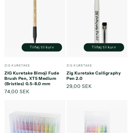
Tilføj til kurv
Tilføj til kurv
Reducer
Øg
Reducer
Øg
antallet
antallet
antallet
antallet
for
for
for
for
Forhandler:
Forhandler:
ZIG KURETAKE
ZIG KURETAKE
Default
Default
Default
Default
ZIG Kuretake Bimoji Fude
Zig Kuretake Calligraphy
Title
Title
Title
Title
Brush Pen, XT5 Medium
Pen 2.0
(Bristles) 0.5-8.0 mm
Normalpris
29,00 SEK
Normalpris
74,00 SEK