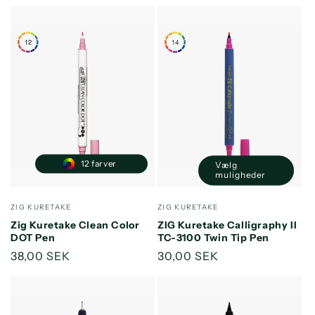
12 farver
Vælg
muligheder
Forhandler:
Forhandler:
ZIG KURETAKE
ZIG KURETAKE
Zig Kuretake Clean Color
ZIG Kuretake Calligraphy II
DOT Pen
TC-3100 Twin Tip Pen
Normalpris
38,00 SEK
Normalpris
30,00 SEK