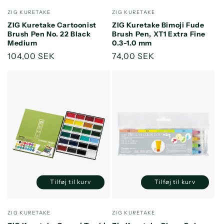
for
for
for
for
Forhandler:
Forhandler:
ZIG KURETAKE
ZIG KURETAKE
Default
Default
Default
Default
ZIG Kuretake Cartoonist
ZIG Kuretake Bimoji Fude
Title
Title
Title
Title
Brush Pen No. 22 Black
Brush Pen, XT1 Extra Fine
Medium
0.3-1.0 mm
Normalpris
104,00 SEK
Normalpris
74,00 SEK
Tilføj til kurv
Tilføj til kurv
Reducer
Øg
Reducer
Øg
antallet
antallet
antallet
antallet
for
for
for
for
Forhandler:
Forhandler:
ZIG KURETAKE
ZIG KURETAKE
Default
Default
Default
Default