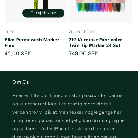
o
n
Tilføj til kurv
Reducer
Øg
:
antallet
antallet
for
for
Forhandler:
Forhandler:
PILOT
ZIG KURETAKE
Default
Default
Pilot Permawash Marker
ZIG Kuretake Fabricolor
Title
Title
Fine
Twin Tip Marker 24 Set
Normalpris
42,00 SEK
Normalpris
749,00 SEK
Om Os
Vi er en lille butik med en stor passion for penne
og kunstnerartikler. I en stadig mere digital
verden tror vi på, at mennesker nogle gange har
brug for en pause. Selvfølgelig kan du i dag tegne
og skitsere på din iPad eller skrive dine noter
direkte på din mobil, men intet slår en pen og