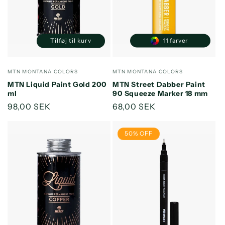
11 farver
Tilføj til kurv
Reducer
Øg
antallet
antallet
for
for
Forhandler:
Forhandler:
MTN MONTANA COLORS
MTN MONTANA COLORS
Default
Default
MTN Liquid Paint Gold 200
MTN Street Dabber Paint
Title
Title
ml
90 Squeeze Marker 18 mm
Normalpris
98,00 SEK
Normalpris
68,00 SEK
50% OFF