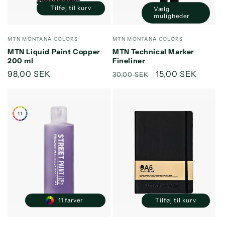
Tilføj til kurv
Vælg
Reducer
Øg
muligheder
antallet
antallet
for
for
Forhandler:
Forhandler:
MTN MONTANA COLORS
MTN MONTANA COLORS
Default
Default
MTN Liquid Paint Copper
MTN Technical Marker
Title
Title
200 ml
Fineliner
Normalpris
98,00 SEK
Normalpris
Udsalgspris
15,00 SEK
30,00 SEK
11 farver
Tilføj til kurv
Reducer
Øg
antallet
antallet