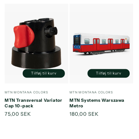
Tilføj til kurv
Tilføj til kurv
Reducer
Øg
Reducer
Øg
antallet
antallet
antallet
antallet
for
for
for
for
Forhandler:
Forhandler:
MTN MONTANA COLORS
MTN MONTANA COLORS
Default
Default
Default
Default
MTN Transversal Variator
MTN Systems Warszawa
Title
Title
Title
Title
Cap 10-pack
Metro
Normalpris
75,00 SEK
Normalpris
180,00 SEK