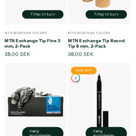
Tilføj til kurv
Tilføj til kurv
Reducer
Øg
Reducer
Øg
antallet
antallet
antallet
antallet
for
for
for
for
Forhandler:
Forhandler:
MTN MONTANA COLORS
MTN MONTANA COLORS
Default
Default
Default
Default
MTN Exchange Tip Fine 3
MTN Exchange Tip Round
Title
Title
Title
Title
mm, 2-Pack
Tip 8 mm, 2-Pack
Normalpris
38,00 SEK
Normalpris
38,00 SEK
50% OFF
Vælg
Vælg
muligheder
muligheder