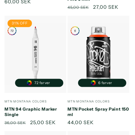
Normalpris
60,00 SEK
Normalpris
Udsalgspris
27,00 SEK
45,00 SEK
31% OFF
72 farver
6 farver
Forhandler:
Forhandler:
MTN MONTANA COLORS
MTN MONTANA COLORS
MTN 94 Graphic Marker
MTN Pocket Spray Paint 150
Single
ml
Normalpris
Udsalgspris
25,00 SEK
Normalpris
44,00 SEK
36,00 SEK