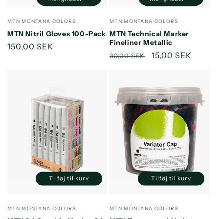
Forhandler:
Forhandler:
MTN MONTANA COLORS
MTN MONTANA COLORS
MTN Nitril Gloves 100-Pack
MTN Technical Marker
Fineliner Metallic
Normalpris
150,00 SEK
Normalpris
Udsalgspris
15,00 SEK
30,00 SEK
Tilføj til kurv
Tilføj til kurv
Reducer
Øg
Reducer
Øg
antallet
antallet
antallet
antallet
for
for
for
for
Forhandler:
Forhandler:
MTN MONTANA COLORS
MTN MONTANA COLORS
Default
Default
Default
Default