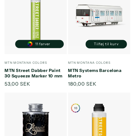
11 farver
Tilføj til kurv
Reducer
Øg
antallet
antallet
for
for
Forhandler:
Forhandler:
MTN MONTANA COLORS
MTN MONTANA COLORS
Default
Default
MTN Street Dabber Paint
MTN Systems Barcelona
Title
Title
30 Squeeze Marker 10 mm
Metro
Normalpris
53,00 SEK
Normalpris
180,00 SEK