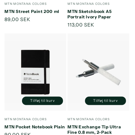
for
for
Forhandler:
Forhandler:
MTN MONTANA COLORS
MTN MONTANA COLORS
Default
Default
MTN Street Paint 200 ml
MTN Sketchbook A5
Title
Title
Portrait Ivory Paper
Normalpris
89,00 SEK
Normalpris
113,00 SEK
Tilføj til kurv
Tilføj til kurv
Reducer
Øg
Reducer
Øg
antallet
antallet
antallet
antallet
for
for
for
for
Forhandler:
Forhandler:
MTN MONTANA COLORS
MTN MONTANA COLORS
Default
Default
Default
Default
MTN Pocket Notebook Plain
MTN Exchange Tip Ultra
Title
Title
Title
Title
Fine 0.8 mm, 2-Pack
Normalpris
90,00 SEK