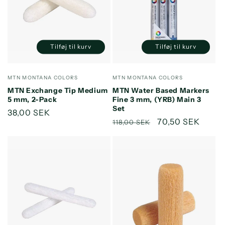
Tilføj til kurv
Tilføj til kurv
Reducer
Øg
Reducer
Øg
antallet
antallet
antallet
antallet
for
for
for
for
Forhandler:
Forhandler:
MTN MONTANA COLORS
MTN MONTANA COLORS
Default
Default
Default
Default
MTN Exchange Tip Medium
MTN Water Based Markers
Title
Title
Title
Title
5 mm, 2-Pack
Fine 3 mm, (YRB) Main 3
Set
Normalpris
38,00 SEK
Normalpris
Udsalgspris
70,50 SEK
118,00 SEK