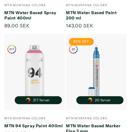
Forhandler:
Forhandler:
MTN MONTANA COLORS
MTN MONTANA COLORS
MTN Water Based Spray
MTN Water Based Paint
Paint 400ml
200 ml
Normalpris
89,00 SEK
Normalpris
143,00 SEK
40% OFF
217 farver
20 farver
Forhandler:
Forhandler:
MTN MONTANA COLORS
MTN MONTANA COLORS
MTN 94 Spray Paint 400ml
MTN Water Based Marker
Fine 3 mm