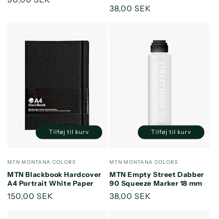
Normalpris
38,00 SEK
Tilføj til kurv
Tilføj til kurv
Reducer
Øg
Reducer
Øg
antallet
antallet
antallet
antallet
for
for
for
for
Forhandler:
Forhandler:
MTN MONTANA COLORS
MTN MONTANA COLORS
Default
Default
Default
Default
MTN Blackbook Hardcover
MTN Empty Street Dabber
Title
Title
Title
Title
A4 Portrait White Paper
90 Squeeze Marker 18 mm
Normalpris
150,00 SEK
Normalpris
38,00 SEK