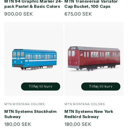
MTN 94 Graphic Marker 24-
MTN Transversal Variator
Title
Title
Title
Title
pack Pastel & Basic Colors
Cap Bucket, 100 Caps
Normalpris
900,00 SEK
Normalpris
675,00 SEK
Tilføj til kurv
Tilføj til kurv
Reducer
Øg
Reducer
Øg
antallet
antallet
antallet
antallet
for
for
for
for
Forhandler:
Forhandler:
MTN MONTANA COLORS
MTN MONTANA COLORS
Default
Default
Default
Default
MTN Systems Stockholm
MTN Systems New York
Title
Title
Title
Title
Subway
Redbird Subway
Normalpris
180,00 SEK
Normalpris
180,00 SEK