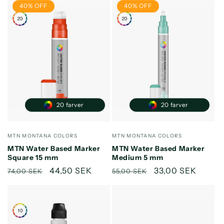
40% OFF
40% OFF
20 farver
20 farver
Forhandler:
Forhandler:
MTN MONTANA COLORS
MTN MONTANA COLORS
MTN Water Based Marker
MTN Water Based Marker
Square 15 mm
Medium 5 mm
Normalpris
Udsalgspris
44,50 SEK
Normalpris
Udsalgspris
33,00 SEK
74,00 SEK
55,00 SEK