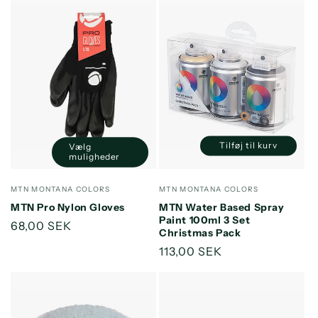
Tilføj til kurv
Vælg
Reducer
Øg
muligheder
antallet
antallet
for
for
Forhandler:
Forhandler:
MTN MONTANA COLORS
MTN MONTANA COLORS
Default
Default
MTN Pro Nylon Gloves
MTN Water Based Spray
Title
Title
Paint 100ml 3 Set
Normalpris
68,00 SEK
Christmas Pack
Normalpris
113,00 SEK