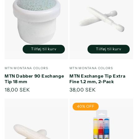
Tilføj til kurv
Tilføj til kurv
Reducer
Øg
Reducer
Øg
antallet
antallet
antallet
antallet
for
for
for
for
Forhandler:
Forhandler:
MTN MONTANA COLORS
MTN MONTANA COLORS
Default
Default
Default
Default
MTN Dabber 90 Exchange
MTN Exchange Tip Extra
Title
Title
Title
Title
Tip 18 mm
Fine 1.2 mm, 2-Pack
Normalpris
18,00 SEK
Normalpris
38,00 SEK
40% OFF