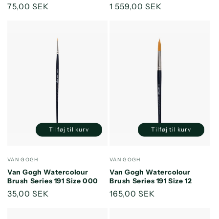
Normalpris
75,00 SEK
Normalpris
1 559,00 SEK
Tilføj til kurv
Tilføj til kurv
Reducer
Øg
Reducer
Øg
antallet
antallet
antallet
antallet
for
for
for
for
Forhandler:
Forhandler:
VAN GOGH
VAN GOGH
Default
Default
Default
Default
Van Gogh Watercolour
Van Gogh Watercolour
Title
Title
Title
Title
Brush Series 191 Size 000
Brush Series 191 Size 12
Normalpris
35,00 SEK
Normalpris
165,00 SEK