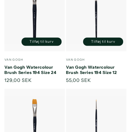
Tilføj til kurv
Tilføj til kurv
Reducer
Øg
Reducer
Øg
antallet
antallet
antallet
antallet
for
for
for
for
Forhandler:
Forhandler:
VAN GOGH
VAN GOGH
Default
Default
Default
Default
Van Gogh Watercolour
Van Gogh Watercolour
Title
Title
Title
Title
Brush Series 194 Size 24
Brush Series 194 Size 12
Normalpris
129,00 SEK
Normalpris
55,00 SEK