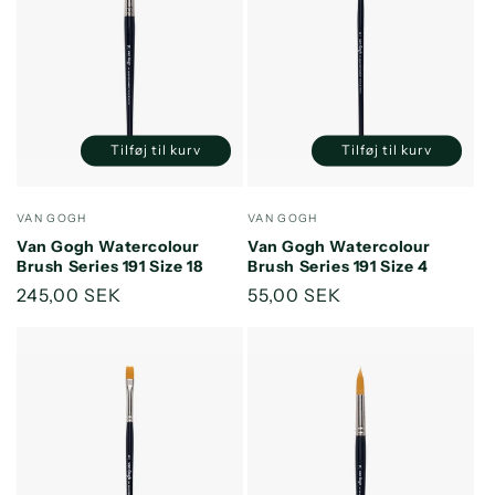
Tilføj til kurv
Tilføj til kurv
Reducer
Øg
Reducer
Øg
antallet
antallet
antallet
antallet
for
for
for
for
Forhandler:
Forhandler:
VAN GOGH
VAN GOGH
Default
Default
Default
Default
Van Gogh Watercolour
Van Gogh Watercolour
Title
Title
Title
Title
Brush Series 191 Size 18
Brush Series 191 Size 4
Normalpris
245,00 SEK
Normalpris
55,00 SEK