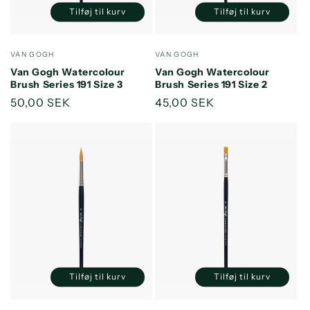
Tilføj til kurv
Tilføj til kurv
Reducer
Øg
Reducer
Øg
antallet
antallet
antallet
antallet
for
for
for
for
Forhandler:
Forhandler:
VAN GOGH
VAN GOGH
Default
Default
Default
Default
Van Gogh Watercolour
Van Gogh Watercolour
Title
Title
Title
Title
Brush Series 191 Size 3
Brush Series 191 Size 2
Normalpris
50,00 SEK
Normalpris
45,00 SEK
Tilføj til kurv
Tilføj til kurv
Reducer
Øg
Reducer
Øg
antallet
antallet
antallet
antallet