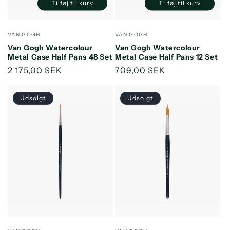
Tilføj til kurv
Tilføj til kurv
Reducer
Øg
Reducer
Øg
antallet
antallet
antallet
antallet
for
for
for
for
Forhandler:
Forhandler:
VAN GOGH
VAN GOGH
Default
Default
Default
Default
Van Gogh Watercolour
Van Gogh Watercolour
Title
Title
Title
Title
Metal Case Half Pans 48 Set
Metal Case Half Pans 12 Set
Normalpris
2 175,00 SEK
Normalpris
709,00 SEK
Udsolgt
Udsolgt
Forhandler:
Forhandler: