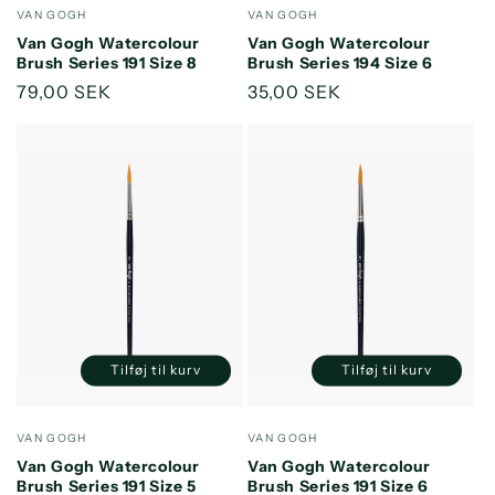
for
for
for
for
Forhandler:
Forhandler:
VAN GOGH
VAN GOGH
Default
Default
Default
Default
Van Gogh Watercolour
Van Gogh Watercolour
Title
Title
Title
Title
Brush Series 191 Size 8
Brush Series 194 Size 6
Normalpris
79,00 SEK
Normalpris
35,00 SEK
Tilføj til kurv
Tilføj til kurv
Reducer
Øg
Reducer
Øg
antallet
antallet
antallet
antallet
for
for
for
for
Forhandler:
Forhandler:
VAN GOGH
VAN GOGH
Default
Default
Default
Default
Van Gogh Watercolour
Van Gogh Watercolour
Title
Title
Title
Title
Brush Series 191 Size 5
Brush Series 191 Size 6