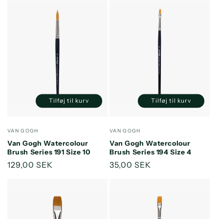
Tilføj til kurv
Tilføj til kurv
Reducer
Øg
Reducer
Øg
antallet
antallet
antallet
antallet
for
for
for
for
Forhandler:
Forhandler:
VAN GOGH
VAN GOGH
Default
Default
Default
Default
Van Gogh Watercolour
Van Gogh Watercolour
Title
Title
Title
Title
Brush Series 191 Size 10
Brush Series 194 Size 4
Normalpris
129,00 SEK
Normalpris
35,00 SEK