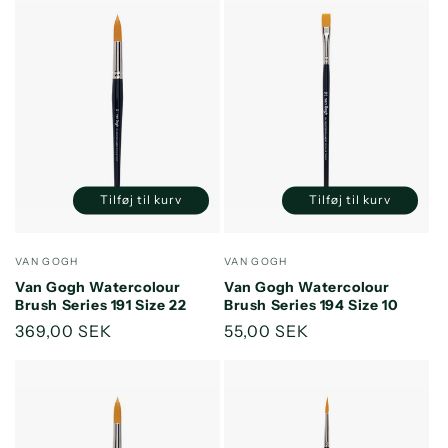
Tilføj til kurv
Tilføj til kurv
Reducer
Øg
Reducer
Øg
antallet
antallet
antallet
antallet
for
for
for
for
Forhandler:
Forhandler:
VAN GOGH
VAN GOGH
Default
Default
Default
Default
Van Gogh Watercolour
Van Gogh Watercolour
Title
Title
Title
Title
Brush Series 191 Size 22
Brush Series 194 Size 10
Normalpris
369,00 SEK
Normalpris
55,00 SEK