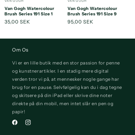
VAN GOGH
VAN GOGH
Van Gogh Watercolour
Van Gogh Watercolour
Brush Series 191 Size 1
Brush Series 191 Size 9
Normalpris
35,00 SEK
Normalpris
95,00 SEK
Om Os
Vi er en lille butik med en stor passion for penne
og kunstnerartikler. I en stadig mere digital
verden tror vi på, at mennesker nogle gange har
brug for en pause. Selvfølgelig kan du i dag tegne
og skitsere på din iPad eller skrive dine noter
direkte på din mobil, men intet slår en pen og
papir!
Facebook
Instagram