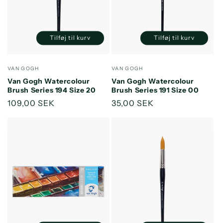
Tilføj til kurv
Tilføj til kurv
Reducer
Øg
Reducer
Øg
antallet
antallet
antallet
antallet
for
for
for
for
Forhandler:
Forhandler:
VAN GOGH
VAN GOGH
Default
Default
Default
Default
Van Gogh Watercolour
Van Gogh Watercolour
Title
Title
Title
Title
Brush Series 194 Size 20
Brush Series 191 Size 00
Normalpris
109,00 SEK
Normalpris
35,00 SEK