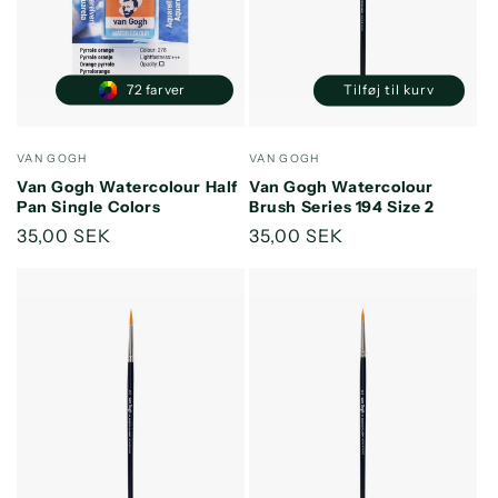
o
n
:
72 farver
Tilføj til kurv
Reducer
Øg
antallet
antallet
for
for
Forhandler:
Forhandler:
VAN GOGH
VAN GOGH
Default
Default
Van Gogh Watercolour Half
Van Gogh Watercolour
Title
Title
Pan Single Colors
Brush Series 194 Size 2
Normalpris
35,00 SEK
Normalpris
35,00 SEK