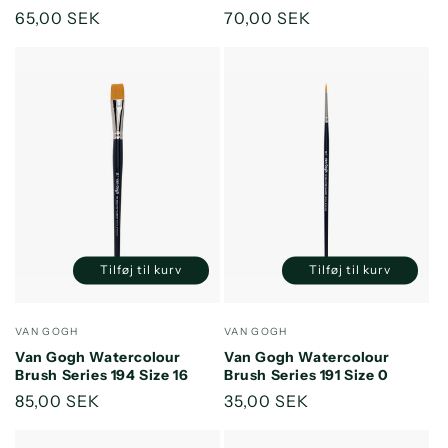
Normalpris
65,00 SEK
Normalpris
70,00 SEK
Tilføj til kurv
Tilføj til kurv
Reducer
Øg
Reducer
Øg
antallet
antallet
antallet
antallet
for
for
for
for
Forhandler:
Forhandler:
VAN GOGH
VAN GOGH
Default
Default
Default
Default
Van Gogh Watercolour
Van Gogh Watercolour
Title
Title
Title
Title
Brush Series 194 Size 16
Brush Series 191 Size 0
Normalpris
85,00 SEK
Normalpris
35,00 SEK