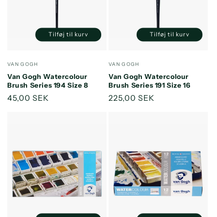
Tilføj til kurv
Tilføj til kurv
Reducer
Øg
Reducer
Øg
antallet
antallet
antallet
antallet
for
for
for
for
Forhandler:
Forhandler:
VAN GOGH
VAN GOGH
Default
Default
Default
Default
Van Gogh Watercolour
Van Gogh Watercolour
Title
Title
Title
Title
Brush Series 194 Size 8
Brush Series 191 Size 16
Normalpris
45,00 SEK
Normalpris
225,00 SEK