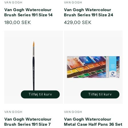
Forhandler:
Forhandler:
VAN GOGH
VAN GOGH
Default
Default
Default
Default
Van Gogh Watercolour
Van Gogh Watercolour
Title
Title
Title
Title
Brush Series 191 Size 14
Brush Series 191 Size 24
Normalpris
180,00 SEK
Normalpris
429,00 SEK
Tilføj til kurv
Tilføj til kurv
Reducer
Øg
Reducer
Øg
antallet
antallet
antallet
antallet
for
for
for
for
Forhandler:
Forhandler:
VAN GOGH
VAN GOGH
Default
Default
Default
Default
Van Gogh Watercolour
Van Gogh Watercolour
Title
Title
Title
Title
Brush Series 191 Size 7
Metal Case Half Pans 36 Set