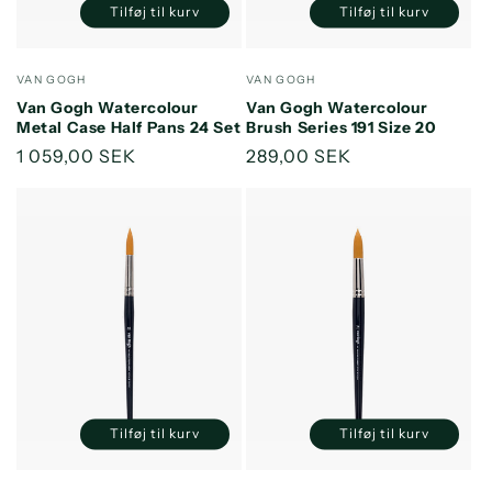
Tilføj til kurv
Tilføj til kurv
Reducer
Øg
Reducer
Øg
antallet
antallet
antallet
antallet
for
for
for
for
Forhandler:
Forhandler:
VAN GOGH
VAN GOGH
Default
Default
Default
Default
Van Gogh Watercolour
Van Gogh Watercolour
Title
Title
Title
Title
Metal Case Half Pans 24 Set
Brush Series 191 Size 20
Normalpris
1 059,00 SEK
Normalpris
289,00 SEK
Tilføj til kurv
Tilføj til kurv
Reducer
Øg
Reducer
Øg
antallet
antallet
antallet
antallet
for
for
for
for