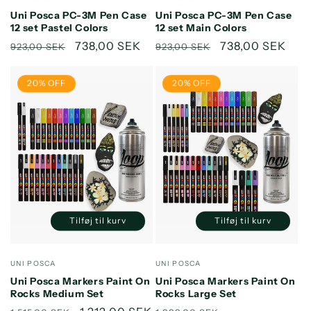
Default
Default
Default
Default
Uni Posca PC-3M Pen Case
Uni Posca PC-3M Pen Case
Title
Title
Title
Title
12 set Pastel Colors
12 set Main Colors
Normalpris
Udsalgspris
738,00 SEK
Normalpris
Udsalgspris
738,00 SEK
923,00 SEK
923,00 SEK
20% OFF
20% OFF
Tilføj til kurv
Tilføj til kurv
Reducer
Øg
Reducer
Øg
antallet
antallet
antallet
antallet
for
for
for
for
Forhandler:
Forhandler:
UNI POSCA
UNI POSCA
Default
Default
Default
Default
Uni Posca Markers Paint On
Uni Posca Markers Paint On
Title
Title
Title
Title
Rocks Medium Set
Rocks Large Set