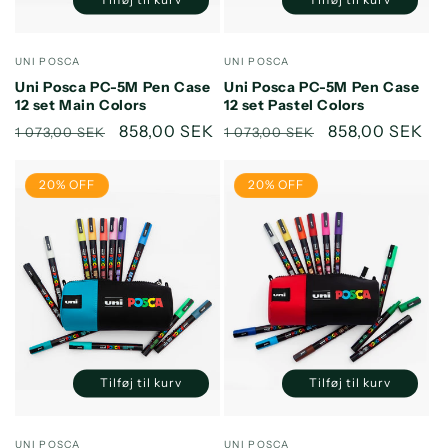
Reducer
Øg
Reducer
Øg
antallet
antallet
antallet
antallet
for
for
for
for
Forhandler:
Forhandler:
UNI POSCA
UNI POSCA
Default
Default
Default
Default
Uni Posca PC-5M Pen Case
Uni Posca PC-5M Pen Case
Title
Title
Title
Title
12 set Main Colors
12 set Pastel Colors
Normalpris
Udsalgspris
858,00 SEK
Normalpris
Udsalgspris
858,00 SEK
1 073,00 SEK
1 073,00 SEK
20% OFF
20% OFF
Tilføj til kurv
Tilføj til kurv
Reducer
Øg
Reducer
Øg
antallet
antallet
antallet
antallet
for
for
for
for
Forhandler:
Forhandler:
UNI POSCA
UNI POSCA