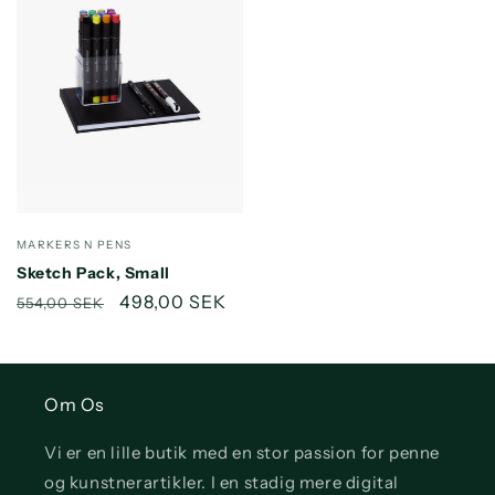
Forhandler:
MARKERS N PENS
Sketch Pack, Small
Normalpris
Udsalgspris
498,00 SEK
554,00 SEK
Om Os
Vi er en lille butik med en stor passion for penne
og kunstnerartikler. I en stadig mere digital