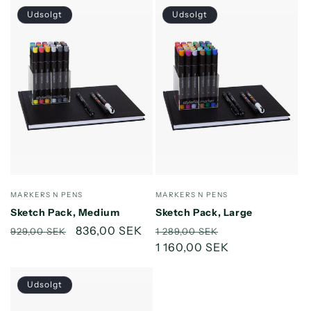
Udsolgt
Udsolgt
Forhandler:
Forhandler:
MARKERS N PENS
MARKERS N PENS
Sketch Pack, Medium
Sketch Pack, Large
Normalpris
Udsalgspris
836,00 SEK
Normalpris
Udsalgspris
929,00 SEK
1 289,00 SEK
1 160,00 SEK
Udsolgt