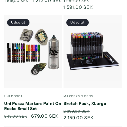
Normalpris
Udsalgspris
1 212,00 SEK
Normalpris
Udsalgspris
1 515,00 SEK
1 989,00 SEK
1 591,00 SEK
Udsolgt
Udsolgt
Forhandler:
Forhandler:
UNI POSCA
MARKERS N PENS
Uni Posca Markers Paint On
Sketch Pack, XLarge
Rocks Small Set
Normalpris
Udsalgspris
2 399,00 SEK
Normalpris
Udsalgspris
679,00 SEK
849,00 SEK
2 159,00 SEK