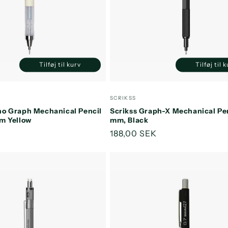
Tilføj til kurv
Tilføj til 
Reducer
Øg
Reducer
antallet
antallet
antallet
a
for
for
for
f
:
Forhandler:
SCRIKSS
Default
Default
Default
D
o Graph Mechanical Pencil
Scrikss Graph-X Mechanical Pen
Title
Title
Title
T
m Yellow
mm, Black
s
Normalpris
188,00 SEK