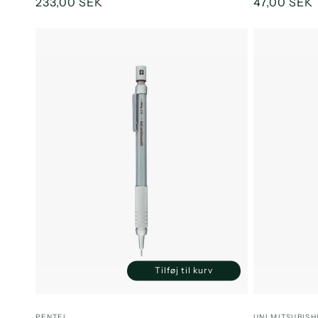
Normalpris
233,00 SEK
Normalpri
47,00 SEK
Tilføj til kurv
Reducer
Øg
antallet
antallet
for
for
Forhandler:
Forhandler
PENTEL
UNI MITSUBISH