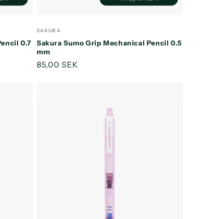
Øg
Reducer
Øg
ntallet
antallet
antallet
or
for
for
Forhandler:
SAKURA
efault
Default
Default
encil 0.7
Sakura Sumo Grip Mechanical Pencil 0.5
itle
Title
Title
mm
Normalpris
85,00 SEK