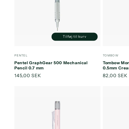
Tilføj til kurv
Reducer
Øg
antallet
antallet
for
for
Forhandler:
Forhandler
PENTEL
TOMBOW
Default
Default
Pentel GraphGear 500 Mechanical
Tombow Mon
Title
Title
Pencil 0.7 mm
0.5mm Crea
Normalpris
145,00 SEK
Normalpri
82,00 SEK