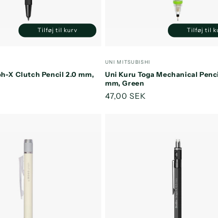
Tilføj til kurv
Tilføj til 
Reducer
Øg
Reducer
antallet
antallet
antallet
a
for
for
for
f
:
Forhandler:
UNI MITSUBISHI
Default
Default
Default
D
ph-X Clutch Pencil 2.0 mm,
Uni Kuru Toga Mechanical Penci
Title
Title
Title
T
mm, Green
s
K
Normalpris
47,00 SEK