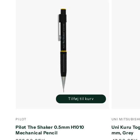
e
k
t
i
o
n
Tilføj til kurv
Reducer
Øg
:
antallet
antallet
for
for
Forhandler:
Forhandler
PILOT
UNI MITSUBISH
Default
Default
Pilot The Shaker 0.5mm H1010
Uni Kuru To
Title
Title
Mechanical Pencil
mm, Grey