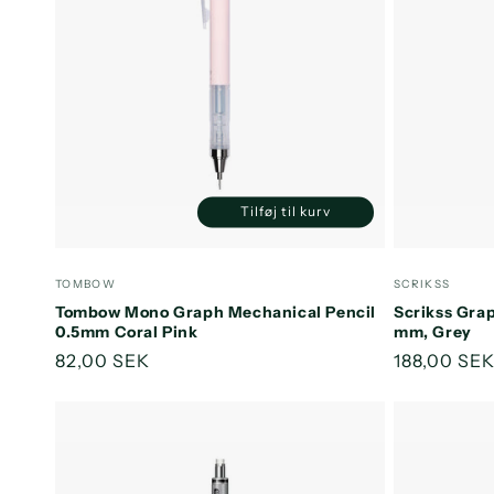
Tilføj til kurv
Reducer
Øg
antallet
antallet
for
for
Forhandler:
Forhandler
TOMBOW
SCRIKSS
Default
Default
Tombow Mono Graph Mechanical Pencil
Scrikss Gra
Title
Title
0.5mm Coral Pink
mm, Grey
Normalpris
82,00 SEK
Normalpri
188,00 SE