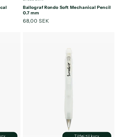
efault
cal
Ballograf Rondo Soft Mechanical Pencil
itle
0.7 mm
Normalpris
68,00 SEK
kurv
Tilføj til kurv