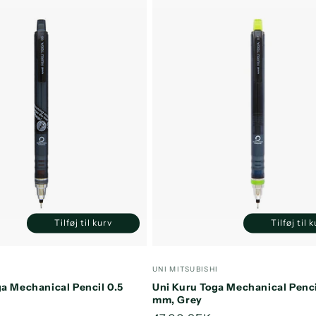
Tilføj til kurv
Tilføj til 
Reducer
Øg
Reducer
antallet
antallet
antallet
a
for
for
for
f
:
Forhandler:
I
UNI MITSUBISHI
Default
Default
Default
D
ga Mechanical Pencil 0.5
Uni Kuru Toga Mechanical Penci
Title
Title
Title
T
mm, Grey