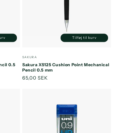
kurv
Tilføj til kurv
Øg
Reducer
Øg
ntallet
antallet
antallet
or
for
for
Forhandler:
SAKURA
efault
Default
Default
cil 0.5
Sakura XS125 Cushion Point Mechanical
itle
Title
Title
Pencil 0.5 mm
Normalpris
65,00 SEK