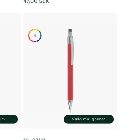
Normalpris
47,00 SEK
kurv
Vælg muligheder
Øg
ntallet
or
Forhandler:
BALLOGRAF