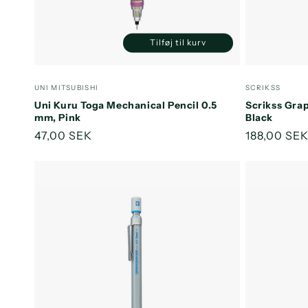
Tilføj til kurv
Reducer
Øg
antallet
antallet
for
for
Forhandler:
Forhandler
UNI MITSUBISHI
SCRIKSS
Default
Default
Uni Kuru Toga Mechanical Pencil 0.5
Scrikss Gra
Title
Title
mm, Pink
Black
Normalpris
47,00 SEK
Normalpri
188,00 SE