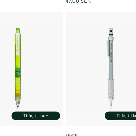
s
Normalpris
47,00 SEK
Tilføj til kurv
Tilføj til 
Reducer
Øg
Reducer
antallet
antallet
antallet
a
for
for
for
f
:
Forhandler:
I
PENTEL