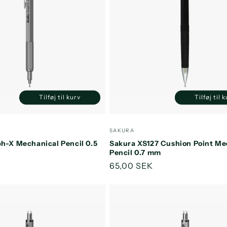
Tilføj til kurv
Tilføj til 
Reducer
Øg
Reducer
antallet
antallet
antallet
a
for
for
for
f
:
Forhandler:
SAKURA
Default
Default
Default
D
ph-X Mechanical Pencil 0.5
Sakura XS127 Cushion Point Me
Title
Title
Title
T
Pencil 0.7 mm
s
K
Normalpris
65,00 SEK