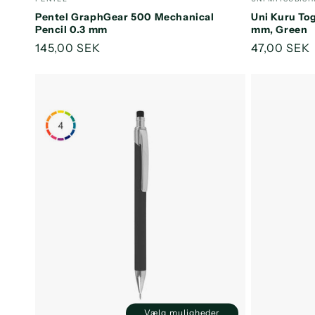
Default
Default
Pentel GraphGear 500 Mechanical
Uni Kuru To
Title
Title
Pencil 0.3 mm
mm, Green
Normalpris
145,00 SEK
Normalpri
47,00 SEK
Vælg muligheder