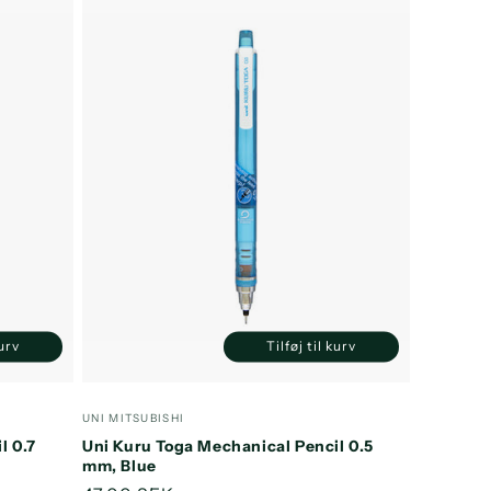
kurv
Tilføj til kurv
Øg
Reducer
Øg
ntallet
antallet
antallet
or
for
for
Forhandler:
UNI MITSUBISHI
efault
Default
Default
l 0.7
Uni Kuru Toga Mechanical Pencil 0.5
itle
Title
Title
mm, Blue