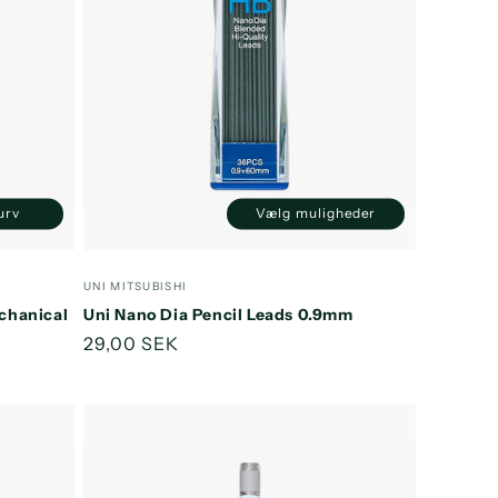
kurv
Vælg muligheder
Øg
ntallet
or
Forhandler:
UNI MITSUBISHI
efault
chanical
Uni Nano Dia Pencil Leads 0.9mm
itle
Normalpris
29,00 SEK