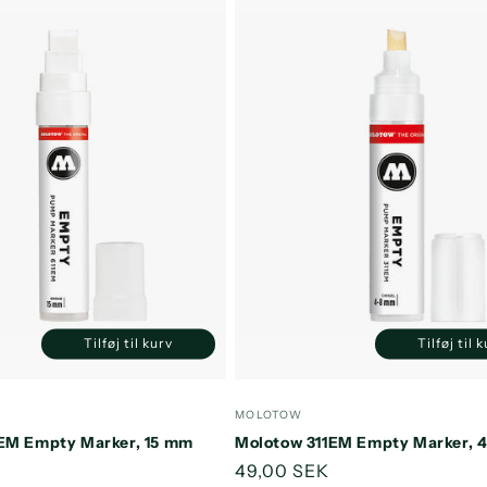
Tilføj til kurv
Tilføj til 
Reducer
Øg
Reducer
antallet
antallet
antallet
a
for
for
for
f
:
Forhandler:
MOLOTOW
Default
Default
Default
D
EM Empty Marker, 15 mm
Molotow 311EM Empty Marker, 
Title
Title
Title
T
s
Normalpris
49,00 SEK