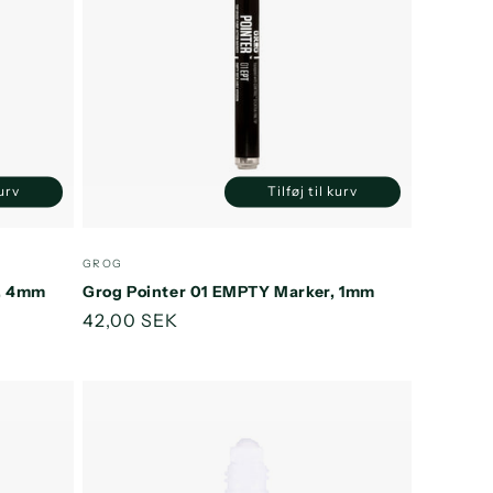
kurv
Tilføj til kurv
Øg
Reducer
Øg
ntallet
antallet
antallet
or
for
for
Forhandler:
GROG
efault
Default
Default
r, 4mm
Grog Pointer 01 EMPTY Marker, 1mm
itle
Title
Title
Normalpris
42,00 SEK