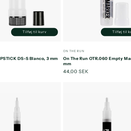
Tilføj til kurv
Tilføj til 
Reducer
Øg
Reducer
antallet
antallet
antallet
a
for
for
for
f
:
Forhandler:
ON THE RUN
Default
Default
Default
D
PSTICK DS-S Blanco, 3 mm
On The Run OTR.060 Empty Mar
Title
Title
Title
T
mm
s
Normalpris
44,00 SEK