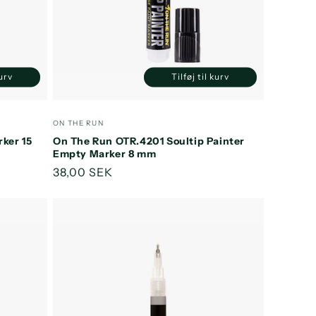
kurv
Tilføj til kurv
Øg
Reducer
Øg
ntallet
antallet
antallet
or
for
for
Forhandler:
ON THE RUN
efault
Default
Default
ker 15
On The Run OTR.4201 Soultip Painter
itle
Title
Title
Empty Marker 8 mm
Normalpris
38,00 SEK