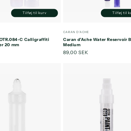
Tilføj til kurv
Tilføj til 
Reducer
Øg
Reducer
antallet
antallet
antallet
a
for
for
for
f
:
Forhandler:
CARAN D'ACHE
Default
Default
Default
D
OTR.084-C Calligraffiti
Caran d'Ache Water Reservoir 
Title
Title
Title
T
er 20 mm
Medium
s
Normalpris
89,00 SEK