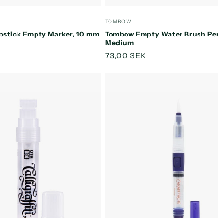
antallet
antallet
antallet
a
for
for
for
f
:
Forhandler:
TOMBOW
Default
Default
Default
D
pstick Empty Marker, 10 mm
Tombow Empty Water Brush Pe
Title
Title
Title
T
Medium
s
Normalpris
73,00 SEK