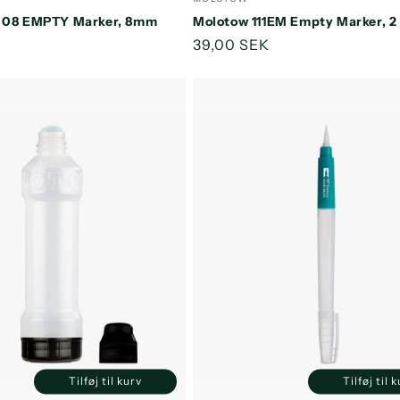
Default
Default
Default
D
r 08 EMPTY Marker, 8mm
Molotow 111EM Empty Marker, 
Title
Title
Title
T
s
Normalpris
39,00 SEK
Tilføj til kurv
Tilføj til 
Reducer
Øg
Reducer