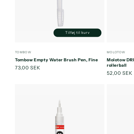
Tilføj til kurv
Reducer
Øg
antallet
antallet
for
for
Forhandler:
Forhandler
TOMBOW
MOLOTOW
Default
Default
Tombow Empty Water Brush Pen, Fine
Molotow DRI
Title
Title
rollerball
Normalpris
73,00 SEK
Normalpri
52,00 SEK