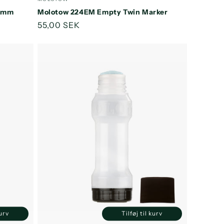
efault
Default
Default
2 mm
Molotow 224EM Empty Twin Marker
itle
Title
Title
Normalpris
55,00 SEK
kurv
Tilføj til kurv
Øg
Reducer
Øg