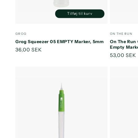
Tilføj til kurv
Reducer
Øg
antallet
antallet
for
for
Forhandler:
Forhandler
GROG
ON THE RUN
Default
Default
Grog Squeezer 05 EMPTY Marker, 5mm
On The Run 
Title
Title
Empty Mark
Normalpris
36,00 SEK
Normalpri
53,00 SEK