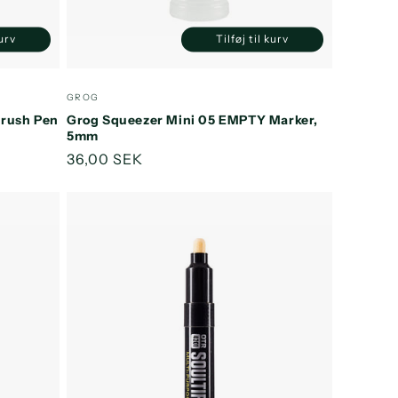
kurv
Tilføj til kurv
Øg
Reducer
Øg
ntallet
antallet
antallet
or
for
for
Forhandler:
GROG
efault
Default
Default
Brush Pen
Grog Squeezer Mini 05 EMPTY Marker,
itle
Title
Title
5mm
Normalpris
36,00 SEK