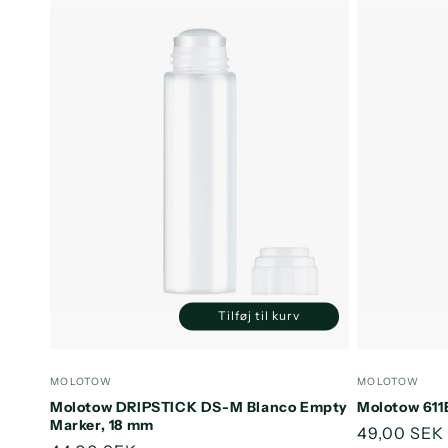
e
k
t
i
o
n
Tilføj til kurv
Reducer
Øg
:
antallet
antallet
for
for
Forhandler:
Forhandler
MOLOTOW
MOLOTOW
Default
Default
Molotow DRIPSTICK DS-M Blanco Empty
Molotow 611
Title
Title
Marker, 18 mm
Normalpri
49,00 SEK