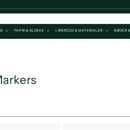
Leverans direkt från eget lager, leveranstid 2-4 vardagar.
ØJ
PAPIR & BLOKKE
LÆRREDD & MATERIALER
BØGER 
arkers