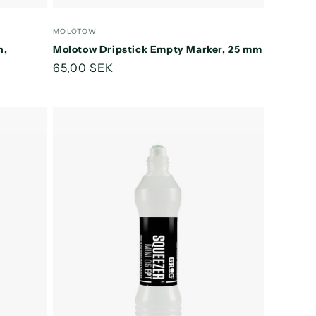
ntallet
antallet
antallet
or
for
for
Forhandler:
MOLOTOW
efault
Default
Default
n,
Molotow Dripstick Empty Marker, 25 mm
itle
Title
Title
Normalpris
65,00 SEK