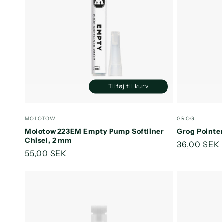
Tilføj til kurv
Reducer
Øg
antallet
antallet
for
for
Forhandler:
Forhandler
MOLOTOW
GROG
Default
Default
Molotow 223EM Empty Pump Softliner
Grog Pointe
Title
Title
Chisel, 2 mm
Normalpri
36,00 SEK
Normalpris
55,00 SEK