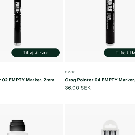
Tilføj til kurv
Tilføj til 
Reducer
Øg
Reducer
antallet
antallet
antallet
a
for
for
for
f
:
Forhandler:
GROG
Default
Default
Default
D
r 02 EMPTY Marker, 2mm
Grog Pointer 04 EMPTY Marke
Title
Title
Title
T
s
Normalpris
36,00 SEK