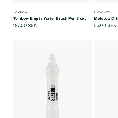
antallet
antallet
for
for
Forhandler:
Forhandler
TOMBOW
MOLOTOW
Default
Default
Tombow Empty Water Brush Pen 3 set
Molotow Dri
Title
Title
Normalpris
187,00 SEK
Normalpri
55,00 SEK