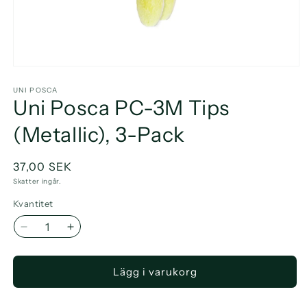
Öppna
mediet
1
UNI POSCA
Uni Posca PC-3M Tips
i
modalfönster
(Metallic), 3-Pack
Ordinarie
37,00 SEK
pris
Skatter ingår.
Kvantitet
Minska
Öka
kvantitet
kvantitet
för
för
Lägg i varukorg
Uni
Uni
Posca
Posca
PC-
PC-