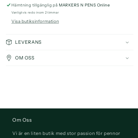
3M
3M
Hämtning tillgänglig på
MARKERS N PENS Online
Tips
Tips
Vanligtvis redo inom 2 timmar
(Metallic),
(Metallic),
Visa butiksinformation
3-
3-
Pack
Pack
LEVERANS
OM OSS
Om Oss
Vi är en liten butik med stor passion för pennor