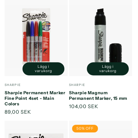
Lägg i
Lägg i
Minska
Öka
Minska
Öka
varukorg
varukorg
kvantitet
kvantitet
kvantitet
kvantitet
för
för
för
för
Säljare:
Säljare:
SHARPIE
SHARPIE
Default
Default
Default
Default
Sharpie Permanent Marker
Sharpie Magnum
Title
Title
Title
Title
Fine Point 4set - Main
Permanent Marker, 15 mm
Colors
Ordinarie
104,00 SEK
Ordinarie
89,00 SEK
pris
pris
50% OFF