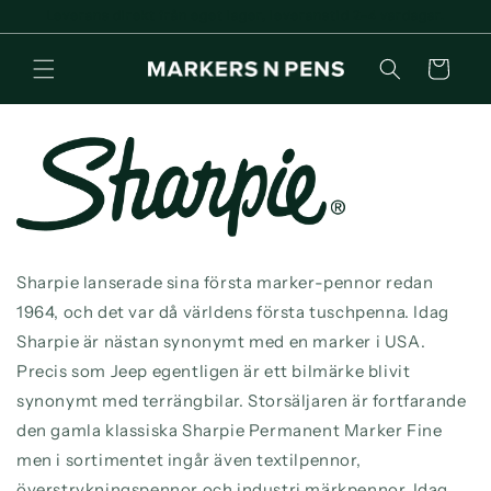
vidare
Leverans direkt från eget lager, leveranstid 2-4 vardagar.
till
innehåll
Varukorg
Sharpie lanserade sina första marker-pennor redan
1964, och det var då världens första tuschpenna. Idag
Sharpie är nästan synonymt med en marker i USA.
Precis som Jeep egentligen är ett bilmärke blivit
synonymt med terrängbilar. Storsäljaren är fortfarande
den gamla klassiska Sharpie Permanent Marker Fine
men i sortimentet ingår även textilpennor,
överstrykningspennor och industri märkpennor. Idag