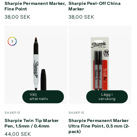
Sharpie Permanent Marker,
Sharpie Peel-Off China
Fine Point
Marker
Ordinarie
38,00 SEK
Ordinarie
38,00 SEK
pris
pris
Välj
Lägg i
Minska
Öka
alternativ
varukorg
kvantitet
kvantitet
för
för
Säljare:
Säljare:
SHARPIE
SHARPIE
Default
Default
Sharpie Twin Tip Marker
Sharpie Permanent Marker
Title
Title
Pen, 1.5mm / 0.4mm
Ultra Fine Point, 0.5 mm (2-
pack)
Ordinarie
44,00 SEK