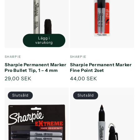
Lägg i
Minska
Öka
varukorg
kvantitet
kvantitet
för
för
Säljare:
Säljare:
SHARPIE
SHARPIE
Default
Default
Sharpie Permanent Marker
Sharpie Permanent Marker
Title
Title
Pro Bullet Tip, 1 – 4 mm
Fine Point 2set
Ordinarie
29,00 SEK
Ordinarie
44,00 SEK
pris
pris
Slutsåld
Slutsåld