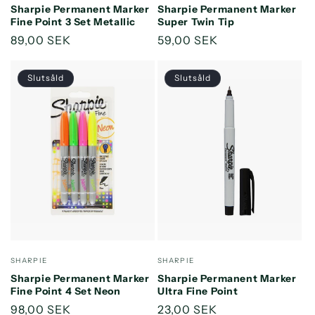
Sharpie Permanent Marker
Sharpie Permanent Marker
Fine Point 3 Set Metallic
Super Twin Tip
Ordinarie
89,00 SEK
Ordinarie
59,00 SEK
pris
pris
Slutsåld
Slutsåld
Säljare:
Säljare:
SHARPIE
SHARPIE
Sharpie Permanent Marker
Sharpie Permanent Marker
Fine Point 4 Set Neon
Ultra Fine Point
Ordinarie
98,00 SEK
Ordinarie
23,00 SEK