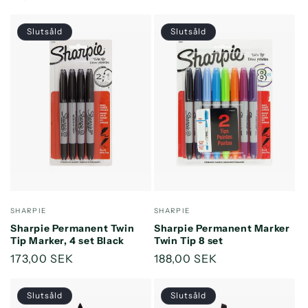
pris
pris
Slutsåld
Slutsåld
Säljare:
Säljare:
SHARPIE
SHARPIE
Sharpie Permanent Twin
Sharpie Permanent Marker
Tip Marker, 4 set Black
Twin Tip 8 set
Ordinarie
173,00 SEK
Ordinarie
188,00 SEK
pris
pris
Slutsåld
Slutsåld