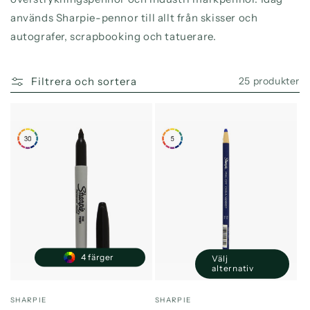
används Sharpie-pennor till allt från skisser och
autografer, scrapbooking och tatuerare.
Filtrera och sortera
25 produkter
4 färger
Välj
alternativ
Säljare:
Säljare:
SHARPIE
SHARPIE