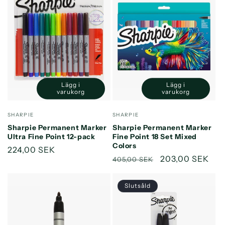
Lägg i
Lägg i
Minska
Öka
Minska
Öka
varukorg
varukorg
kvantitet
kvantitet
kvantitet
kvantitet
för
för
för
för
Säljare:
Säljare:
SHARPIE
SHARPIE
Default
Default
Default
Default
Sharpie Permanent Marker
Sharpie Permanent Marker
Title
Title
Title
Title
Ultra Fine Point 12-pack
Fine Point 18 Set Mixed
Colors
Ordinarie
224,00 SEK
Ordinarie
Försäljningspri
203,00 SEK
405,00 SEK
pris
pris
Slutsåld