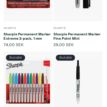
Säljare:
Säljare:
SHARPIE
SHARPIE
Sharpie Permanent Marker
Sharpie Permanent Marker
Extreme 2-pack, 1 mm
Fine Point Mini
Ordinarie
74,00 SEK
Ordinarie
29,00 SEK
pris
pris
Slutsåld
Slutsåld