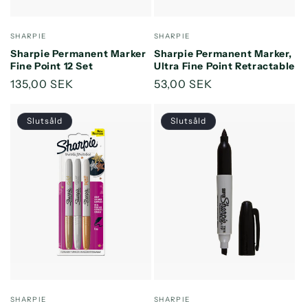
Säljare:
Säljare:
SHARPIE
SHARPIE
Sharpie Permanent Marker
Sharpie Permanent Marker,
Fine Point 12 Set
Ultra Fine Point Retractable
Ordinarie
135,00 SEK
Ordinarie
53,00 SEK
pris
pris
Slutsåld
Slutsåld
Säljare:
Säljare:
SHARPIE
SHARPIE