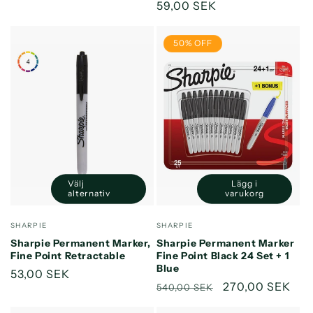
Ordinarie
59,00 SEK
pris
pris
50% OFF
Välj
Lägg i
Minska
Öka
alternativ
varukorg
kvantitet
kvantitet
för
för
Säljare:
Säljare:
SHARPIE
SHARPIE
Default
Default
Sharpie Permanent Marker,
Sharpie Permanent Marker
Title
Title
Fine Point Retractable
Fine Point Black 24 Set + 1
Blue
Ordinarie
53,00 SEK
Ordinarie
Försäljningspri
270,00 SEK
540,00 SEK
pris
pris