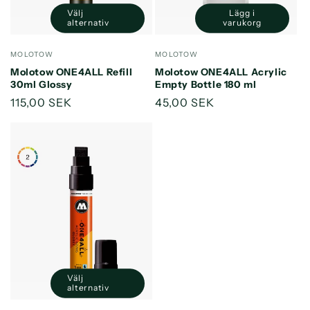
Välj
Lägg i
Minska
Öka
alternativ
varukorg
kvantitet
kvantitet
för
för
Säljare:
Säljare:
MOLOTOW
MOLOTOW
Default
Default
Molotow ONE4ALL Refill
Molotow ONE4ALL Acrylic
Title
Title
30ml Glossy
Empty Bottle 180 ml
Ordinarie
115,00 SEK
Ordinarie
45,00 SEK
pris
pris
Välj
alternativ