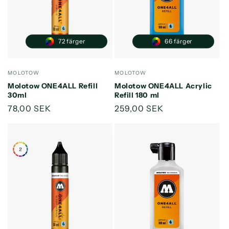
e
r
i
72 färger
66 färger
e
Säljare:
Säljare:
MOLOTOW
MOLOTOW
:
Molotow ONE4ALL Refill
Molotow ONE4ALL Acrylic
30ml
Refill 180 ml
Ordinarie
78,00 SEK
Ordinarie
259,00 SEK
pris
pris