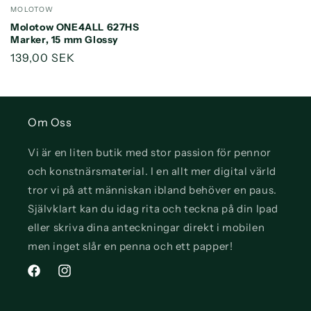
Säljare:
MOLOTOW
Molotow ONE4ALL 627HS
Marker, 15 mm Glossy
Ordinarie
139,00 SEK
pris
Om Oss
Vi är en liten butik med stor passion för pennor
och konstnärsmaterial. I en allt mer digital värld
tror vi på att människan ibland behöver en paus.
Självklart kan du idag rita och teckna på din Ipad
eller skriva dina anteckningar direkt i mobilen
men inget slår en penna och ett papper!
Facebook
Instagram