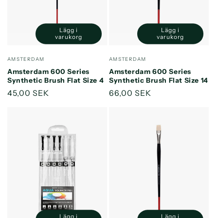
Lägg i
Lägg i
Minska
Öka
Minska
Öka
varukorg
varukorg
kvantitet
kvantitet
kvantitet
kvantitet
för
för
för
för
Säljare:
Säljare:
AMSTERDAM
AMSTERDAM
Default
Default
Default
Default
Amsterdam 600 Series
Amsterdam 600 Series
Title
Title
Title
Title
Synthetic Brush Flat Size 4
Synthetic Brush Flat Size 14
Ordinarie
45,00 SEK
Ordinarie
66,00 SEK
pris
pris
Lägg i
Lägg i