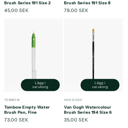
Brush Series 191 Size 2
Brush Series 191 Size 8
Ordinarie
45,00 SEK
Ordinarie
79,00 SEK
pris
pris
Lägg i
Lägg i
Minska
Öka
Minska
Öka
varukorg
varukorg
kvantitet
kvantitet
kvantitet
kvantitet
för
för
för
för
Säljare:
Säljare:
TOMBOW
VAN GOGH
Default
Default
Default
Default
Tombow Empty Water
Van Gogh Watercolour
Title
Title
Title
Title
Brush Pen, Fine
Brush Series 194 Size 6
Ordinarie
73,00 SEK
Ordinarie
35,00 SEK
pris
pris