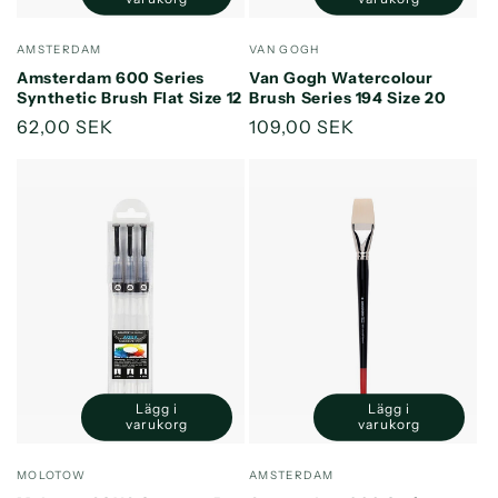
kvantitet
kvantitet
kvantitet
kvantitet
för
för
för
för
Säljare:
Säljare:
AMSTERDAM
VAN GOGH
Default
Default
Default
Default
Amsterdam 600 Series
Van Gogh Watercolour
Title
Title
Title
Title
Synthetic Brush Flat Size 12
Brush Series 194 Size 20
Ordinarie
62,00 SEK
Ordinarie
109,00 SEK
pris
pris
Lägg i
Lägg i
Minska
Öka
Minska
Öka
varukorg
varukorg
kvantitet
kvantitet
kvantitet
kvantitet
för
för
för
för
Säljare:
Säljare:
MOLOTOW
AMSTERDAM
Default
Default
Default
Default