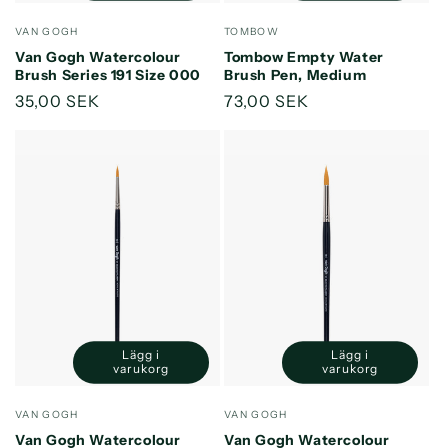
för
för
för
för
Säljare:
Säljare:
VAN GOGH
TOMBOW
Default
Default
Default
Default
Van Gogh Watercolour
Tombow Empty Water
Title
Title
Title
Title
Brush Series 191 Size 000
Brush Pen, Medium
Ordinarie
35,00 SEK
Ordinarie
73,00 SEK
pris
pris
Lägg i
Lägg i
Minska
Öka
Minska
Öka
varukorg
varukorg
kvantitet
kvantitet
kvantitet
kvantitet
för
för
för
för
Säljare:
Säljare:
VAN GOGH
VAN GOGH
Default
Default
Default
Default
Van Gogh Watercolour
Van Gogh Watercolour
Title
Title
Title
Title