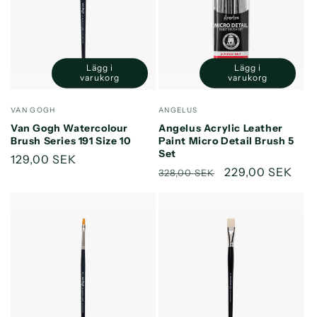
Lägg i
Lägg i
Minska
Öka
Minska
Öka
varukorg
varukorg
kvantitet
kvantitet
kvantitet
kvantitet
för
för
för
för
Säljare:
Säljare:
VAN GOGH
ANGELUS
Default
Default
Default
Default
Van Gogh Watercolour
Angelus Acrylic Leather
Title
Title
Title
Title
Brush Series 191 Size 10
Paint Micro Detail Brush 5
Set
Ordinarie
129,00 SEK
Ordinarie
Försäljningspri
229,00 SEK
328,00 SEK
pris
pris