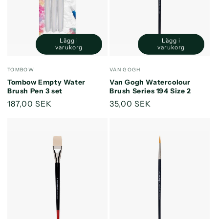
e
r
i
Lägg i
Lägg i
Minska
Öka
Minska
Öka
varukorg
varukorg
e
kvantitet
kvantitet
kvantitet
kvantitet
för
för
för
för
Säljare:
Säljare:
TOMBOW
VAN GOGH
:
Default
Default
Default
Default
Tombow Empty Water
Van Gogh Watercolour
Title
Title
Title
Title
Brush Pen 3 set
Brush Series 194 Size 2
Ordinarie
187,00 SEK
Ordinarie
35,00 SEK
pris
pris