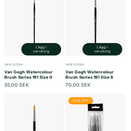
Lägg i
Lägg i
Minska
Öka
Minska
Öka
varukorg
varukorg
kvantitet
kvantitet
kvantitet
kvantitet
för
för
för
för
Säljare:
Säljare:
VAN GOGH
VAN GOGH
Default
Default
Default
Default
Van Gogh Watercolour
Van Gogh Watercolour
Title
Title
Title
Title
Brush Series 191 Size 0
Brush Series 191 Size 6
Ordinarie
35,00 SEK
Ordinarie
70,00 SEK
pris
pris
30% OFF