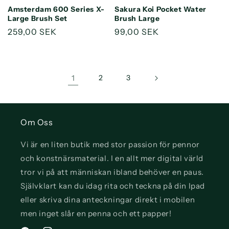
Default
Default
Default
Default
Amsterdam 600 Series X-
Sakura Koi Pocket Water
Title
Title
Title
Title
Large Brush Set
Brush Large
Ordinarie
259,00 SEK
Ordinarie
99,00 SEK
pris
pris
1
2
3
Om Oss
Vi är en liten butik med stor passion för pennor
och konstnärsmaterial. I en allt mer digital värld
tror vi på att människan ibland behöver en paus.
Självklart kan du idag rita och teckna på din Ipad
eller skriva dina anteckningar direkt i mobilen
men inget slår en penna och ett papper!