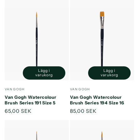
Lägg i
Lägg i
Minska
Öka
Minska
Öka
varukorg
varukorg
kvantitet
kvantitet
kvantitet
kvantitet
för
för
för
för
Säljare:
Säljare:
VAN GOGH
VAN GOGH
Default
Default
Default
Default
Van Gogh Watercolour
Van Gogh Watercolour
Title
Title
Title
Title
Brush Series 191 Size 5
Brush Series 194 Size 16
Ordinarie
65,00 SEK
Ordinarie
85,00 SEK
pris
pris