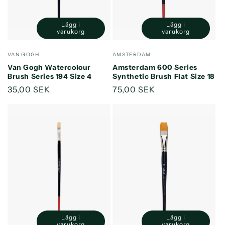
Lägg i
Lägg i
Minska
Öka
Minska
Öka
varukorg
varukorg
kvantitet
kvantitet
kvantitet
kvantitet
för
för
för
för
Säljare:
Säljare:
VAN GOGH
AMSTERDAM
Default
Default
Default
Default
Van Gogh Watercolour
Amsterdam 600 Series
Title
Title
Title
Title
Brush Series 194 Size 4
Synthetic Brush Flat Size 18
Ordinarie
35,00 SEK
Ordinarie
75,00 SEK
pris
pris
Lägg i
Lägg i
Minska
Öka
Minska
Öka
varukorg
varukorg