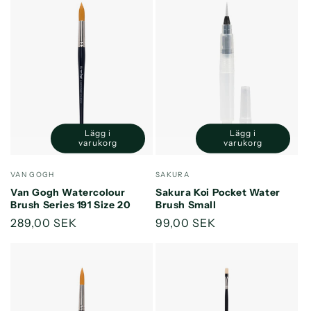
Lägg i
Lägg i
Minska
Öka
Minska
Öka
varukorg
varukorg
kvantitet
kvantitet
kvantitet
kvantitet
för
för
för
för
Säljare:
Säljare:
VAN GOGH
SAKURA
Default
Default
Default
Default
Van Gogh Watercolour
Sakura Koi Pocket Water
Title
Title
Title
Title
Brush Series 191 Size 20
Brush Small
Ordinarie
289,00 SEK
Ordinarie
99,00 SEK
pris
pris