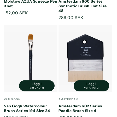
Molotow AQUA Squeeze Pen
Amsterdam 600 Series
Title
Title
Title
Title
3 set
Synthetic Brush Flat Size
48
Ordinarie
152,00 SEK
Ordinarie
289,00 SEK
pris
pris
Lägg i
Lägg i
Minska
Öka
Minska
Öka
varukorg
varukorg
kvantitet
kvantitet
kvantitet
kvantitet
för
för
för
för
Säljare:
Säljare:
VAN GOGH
AMSTERDAM
Default
Default
Default
Default
Van Gogh Watercolour
Amsterdam 602 Series
Title
Title
Title
Title
Brush Series 194 Size 24
Paddle Brush Size 4