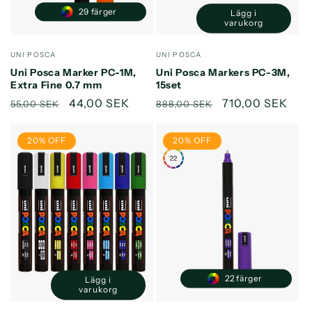
29 färger
Lägg i
Minska
Öka
varukorg
kvantitet
kvantitet
för
för
Säljare:
Säljare:
UNI POSCA
UNI POSCA
Default
Default
Uni Posca Marker PC-1M,
Uni Posca Markers PC-3M,
Title
Title
Extra Fine 0.7 mm
15set
Ordinarie
Försäljningspris
44,00 SEK
Ordinarie
Försäljningspri
710,00 SEK
55,00 SEK
888,00 SEK
pris
pris
20% OFF
20% OFF
22 färger
Lägg i
Minska
Öka
varukorg
kvantitet
kvantitet