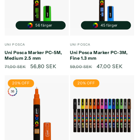
e
r
i
56 färger
45 färger
e
Säljare:
Säljare:
UNI POSCA
UNI POSCA
:
Uni Posca Marker PC-5M,
Uni Posca Marker PC-3M,
Medium 2.5 mm
Fine 1.3 mm
Ordinarie
Försäljningspris
56,80 SEK
Ordinarie
Försäljningspris
47,00 SEK
71,00 SEK
59,00 SEK
pris
pris
20% OFF
20% OFF