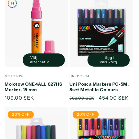
Välj
Lägg i
Minska
Öka
alternativ
varukorg
kvantitet
kvantitet
för
för
Säljare:
Säljare:
MOLOTOW
UNI POSCA
Default
Default
Molotow ONE4ALL 627HS
Uni Posca Markers PC-5M,
Title
Title
Marker, 15 mm
8set Metallic Colours
Ordinarie
109,00 SEK
Ordinarie
Försäljningspri
454,00 SEK
568,00 SEK
pris
pris
20% OFF
20% OFF