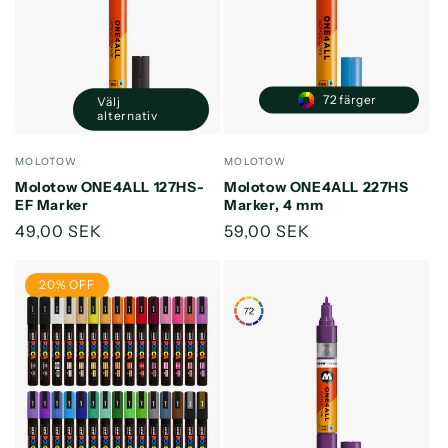
72 färger
Välj
alternativ
Säljare:
Säljare:
MOLOTOW
MOLOTOW
Molotow ONE4ALL 127HS-
Molotow ONE4ALL 227HS
EF Marker
Marker, 4 mm
Ordinarie
49,00 SEK
Ordinarie
59,00 SEK
pris
pris
20% OFF