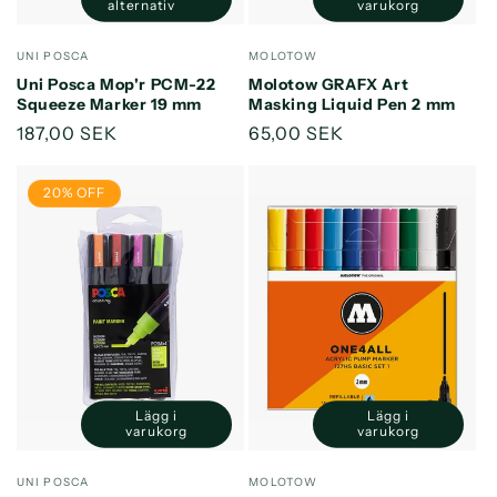
alternativ
varukorg
kvantitet
kvantitet
för
för
Säljare:
Säljare:
UNI POSCA
MOLOTOW
Default
Default
Uni Posca Mop'r PCM-22
Molotow GRAFX Art
Title
Title
Squeeze Marker 19 mm
Masking Liquid Pen 2 mm
Ordinarie
187,00 SEK
Ordinarie
65,00 SEK
pris
pris
20% OFF
Lägg i
Lägg i
Minska
Öka
Minska
Öka
varukorg
varukorg
kvantitet
kvantitet
kvantitet
kvantitet
för
för
för
för
Säljare:
Säljare:
UNI POSCA
MOLOTOW
Default
Default
Default
Default