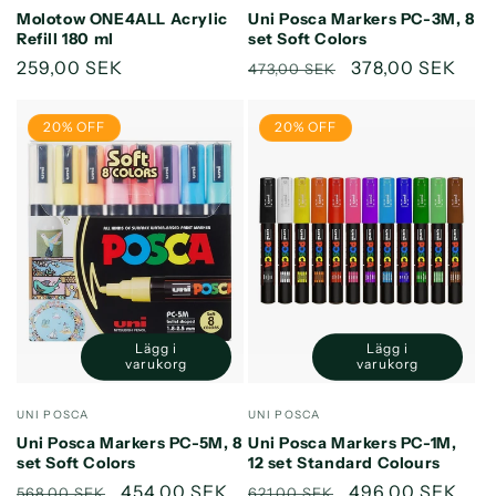
Default
Default
Molotow ONE4ALL Acrylic
Uni Posca Markers PC-3M, 8
Title
Title
Refill 180 ml
set Soft Colors
Ordinarie
259,00 SEK
Ordinarie
Försäljningspri
378,00 SEK
473,00 SEK
pris
pris
20% OFF
20% OFF
Lägg i
Lägg i
Minska
Öka
Minska
Öka
varukorg
varukorg
kvantitet
kvantitet
kvantitet
kvantitet
för
för
för
för
Säljare:
Säljare:
UNI POSCA
UNI POSCA
Default
Default
Default
Default
Uni Posca Markers PC-5M, 8
Uni Posca Markers PC-1M,
Title
Title
Title
Title
set Soft Colors
12 set Standard Colours
Ordinarie
Försäljningspris
454,00 SEK
Ordinarie
Försäljningspri
496,00 SEK
568,00 SEK
621,00 SEK