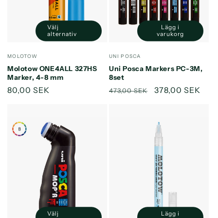
Välj
Lägg i
Minska
Öka
alternativ
varukorg
kvantitet
kvantitet
för
för
Säljare:
Säljare:
MOLOTOW
UNI POSCA
Default
Default
Molotow ONE4ALL 327HS
Uni Posca Markers PC-3M,
Title
Title
Marker, 4-8 mm
8set
Ordinarie
80,00 SEK
Ordinarie
Försäljningspri
378,00 SEK
473,00 SEK
pris
pris
Välj
Lägg i
Minska
Öka