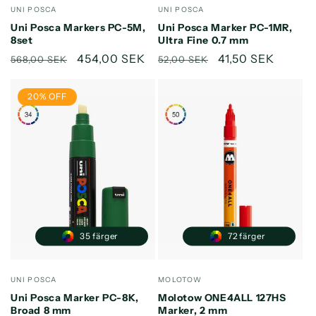
för
för
Säljare:
Säljare:
UNI POSCA
UNI POSCA
Default
Default
Uni Posca Markers PC-5M,
Uni Posca Marker PC-1MR,
Title
Title
8set
Ultra Fine 0.7 mm
Ordinarie
Försäljningspris
454,00 SEK
Ordinarie
Försäljningspris
41,50 SEK
568,00 SEK
52,00 SEK
pris
pris
20% OFF
35 färger
72 färger
Säljare:
Säljare:
UNI POSCA
MOLOTOW
Uni Posca Marker PC-8K,
Molotow ONE4ALL 127HS
Broad 8 mm
Marker, 2 mm