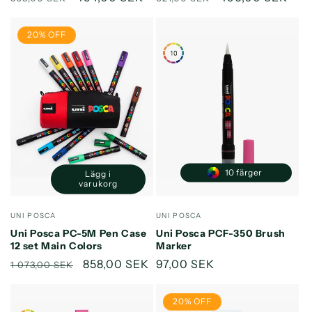
pris
pris
20% OFF
10 färger
Lägg i
Minska
Öka
varukorg
kvantitet
kvantitet
för
för
Säljare:
Säljare:
UNI POSCA
UNI POSCA
Default
Default
Uni Posca PC-5M Pen Case
Uni Posca PCF-350 Brush
Title
Title
12 set Main Colors
Marker
Ordinarie
Försäljningspris
858,00 SEK
Ordinarie
97,00 SEK
1 073,00 SEK
pris
pris
20% OFF