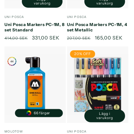
Minska
Öka
Minska
Öka
varukorg
varukorg
kvantitet
kvantitet
kvantitet
kvantitet
för
för
för
för
Säljare:
Säljare:
UNI POSCA
UNI POSCA
Default
Default
Default
Default
Uni Posca Markers PC-1M, 8
Uni Posca Markers PC-1M, 4
Title
Title
Title
Title
set Standard
set Metallic
Ordinarie
Försäljningspris
331,00 SEK
Ordinarie
Försäljningspri
165,00 SEK
414,00 SEK
207,00 SEK
pris
pris
20% OFF
66 färger
Lägg i
Minska
Öka
varukorg
kvantitet
kvantitet
för
för
Säljare:
Säljare:
MOLOTOW
UNI POSCA