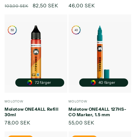
Ordinarie
Försäljningspris
82,50 SEK
Ordinarie
46,00 SEK
103,00 SEK
pris
pris
72 färger
40 färger
Säljare:
Säljare:
MOLOTOW
MOLOTOW
Molotow ONE4ALL Refill
Molotow ONE4ALL 127HS-
30ml
CO Marker, 1.5 mm
Ordinarie
78,00 SEK
Ordinarie
55,00 SEK
pris
pris