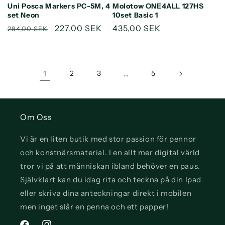
Uni Posca Markers PC-5M, 4
Molotow ONE4ALL 127HS
Title
Title
Title
Title
set Neon
10set Basic 1
Ordinarie
Försäljningspris
227,00 SEK
Ordinarie
435,00 SEK
284,00 SEK
pris
pris
1
2
3
…
5
Om Oss
Vi är en liten butik med stor passion för pennor
och konstnärsmaterial. I en allt mer digital värld
tror vi på att människan ibland behöver en paus.
Självklart kan du idag rita och teckna på din Ipad
eller skriva dina anteckningar direkt i mobilen
men inget slår en penna och ett papper!