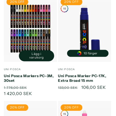
20% OFF
20% OFF
10 färger
Lägg i
Minska
Öka
varukorg
kvantitet
kvantitet
för
för
Säljare:
Säljare:
UNI POSCA
UNI POSCA
Default
Default
Uni Posca Markers PC-3M,
Uni Posca Marker PC-17K,
Title
Title
30set
Extra Broad 15 mm
Ordinarie
Försäljningspris
Ordinarie
Försäljningspri
106,00 SEK
1 776,00 SEK
133,00 SEK
pris
1 420,00 SEK
pris
20% OFF
20% OFF