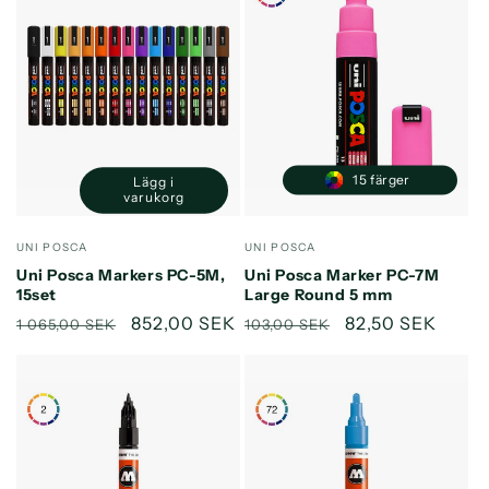
15 färger
Lägg i
Minska
Öka
varukorg
kvantitet
kvantitet
för
för
Säljare:
Säljare:
UNI POSCA
UNI POSCA
Default
Default
Uni Posca Markers PC-5M,
Uni Posca Marker PC-7M
Title
Title
15set
Large Round 5 mm
Ordinarie
Försäljningspris
852,00 SEK
Ordinarie
Försäljningspri
82,50 SEK
1 065,00 SEK
103,00 SEK
pris
pris