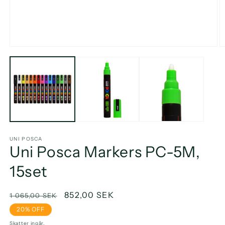
Öppna
Ö
mediet
m
1
2
i
i
modalfönster
m
UNI POSCA
Uni Posca Markers PC-5M,
15set
Ordinarie
Försäljningspris
852,00 SEK
1 065,00 SEK
pris
20% OFF
Skatter ingår.