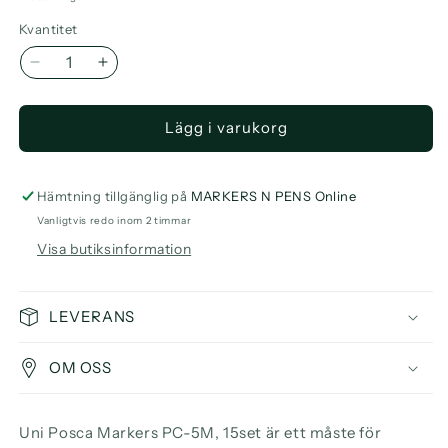
Kvantitet
Minska
Öka
kvantitet
kvantitet
för
för
Lägg i varukorg
Uni
Uni
Posca
Posca
Markers
Markers
PC-
PC-
Hämtning tillgänglig på
MARKERS N PENS Online
5M,
5M,
Vanligtvis redo inom 2 timmar
15set
15set
Visa butiksinformation
LEVERANS
OM OSS
Uni Posca Markers PC-5M, 15set är ett måste för