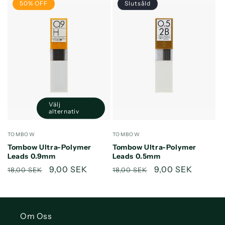
50% OFF
Slutsåld
Välj
alternativ
Säljare:
Säljare:
TOMBOW
TOMBOW
Tombow Ultra-Polymer
Tombow Ultra-Polymer
Leads 0.9mm
Leads 0.5mm
Ordinarie
Försäljningspris
9,00 SEK
Ordinarie
Försäljningspris
9,00 SEK
18,00 SEK
18,00 SEK
pris
pris
Om Oss