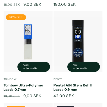
Ordinarie
Försäljningspris
9,00 SEK
Ordinarie
180,00 SEK
18,00 SEK
pris
pris
50% OFF
Välj
Välj
alternativ
alternativ
Säljare:
Säljare:
TOMBOW
PENTEL
Tombow Ultra-Polymer
Pentel AIN Stein Refill
Leads 0.7mm
Leads 0.9 mm
Ordinarie
Försäljningspris
9,00 SEK
Ordinarie
42,00 SEK
18,00 SEK
pris
pris