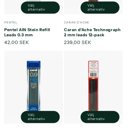
Välj
Välj
alternativ
alternativ
Säljare:
Säljare:
PENTEL
CARAN D'ACHE
Pentel AIN Stein Refill
Caran d'Ache Technograph
Leads 0.3 mm
2 mm leads 12-pack
Ordinarie
42,00 SEK
Ordinarie
239,00 SEK
pris
pris
Välj
Välj
alternativ
alternativ