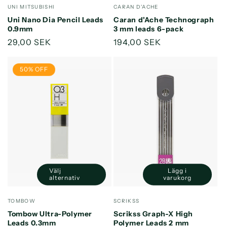
Säljare:
Säljare:
UNI MITSUBISHI
CARAN D'ACHE
Uni Nano Dia Pencil Leads
Caran d'Ache Technograph
0.9mm
3 mm leads 6-pack
Ordinarie
29,00 SEK
Ordinarie
194,00 SEK
pris
pris
50% OFF
Välj
Lägg i
Minska
Öka
alternativ
varukorg
kvantitet
kvantitet
för
för
Säljare:
Säljare:
TOMBOW
SCRIKSS
Default
Default
Tombow Ultra-Polymer
Scrikss Graph-X High
Title
Title
Leads 0.3mm
Polymer Leads 2 mm