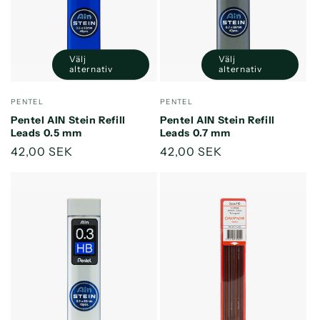
e
r
i
Välj
Välj
alternativ
alternativ
e
Säljare:
Säljare:
PENTEL
PENTEL
:
Pentel AIN Stein Refill
Pentel AIN Stein Refill
Leads 0.5 mm
Leads 0.7 mm
Ordinarie
42,00 SEK
Ordinarie
42,00 SEK
pris
pris