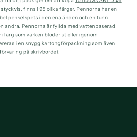
ärna ditt pack genom att köpa
Tombows ABT Dual
styckvis
, finns i 95 olika färger. Pennorna har en
ibel penselspets i den ena änden och en tunn
den andra. Pennorna är fyllda med vattenbaserad
fri färg som varken blöder ut eller igenom
ereras i en snygg kartongförpackning som även
förvaring på skrivbordet.