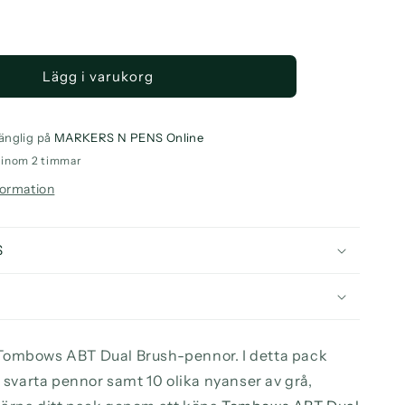
a
ntitet
Lägg i varukorg
mbow
T
l
sh
änglig på
MARKERS N PENS Online
n
o inom 2 timmar
et,
formation
y
ors
S
Tombows ABT Dual Brush-pennor. I detta pack
a svarta pennor samt 10 olika nyanser av grå,