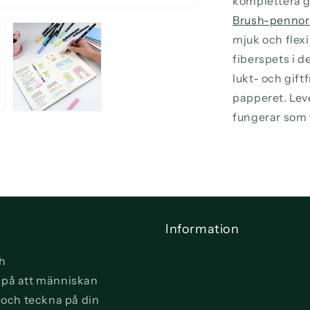
komplettera g
Brush-pennor 
mjuk och flex
fiberspets i 
lukt- och gift
papperet. Lev
fungerar som 
Information
ch
vi på att människan
a och teckna på din