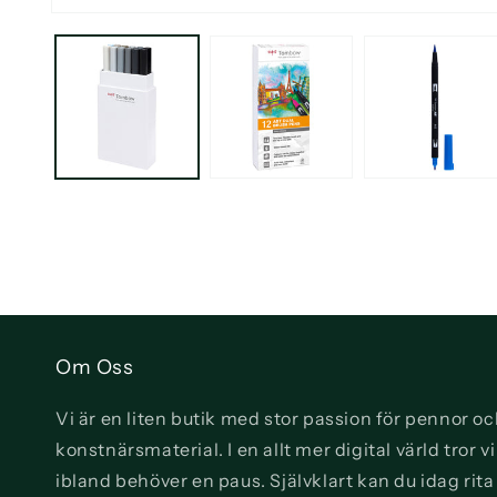
Öppna
mediet
1
i
modalfönster
Om Oss
Vi är en liten butik med stor passion för pennor o
konstnärsmaterial. I en allt mer digital värld tror 
ibland behöver en paus. Självklart kan du idag rit