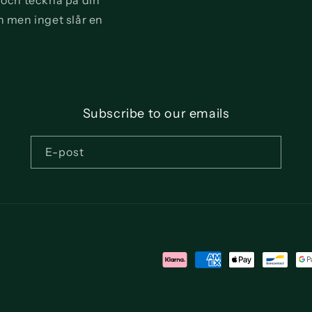
a och teckna på din
n men inget slår en
Subscribe to our emails
E-post
Betalningsmetoder