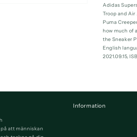
Adidas Supers
Troop and Air 
Puma Creeper,
how much of a
the Sneaker P
English langua
2021.09.15, I
Information
ch
vi på att människan