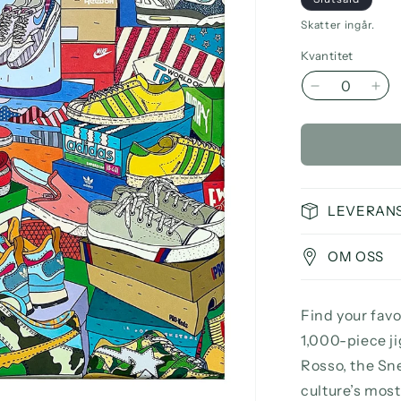
Skatter ingår.
Kvantitet
Minska
Ök
kvantitet
kva
för
för
Sneaker
Sne
Puzzle
Puz
1000
10
pcs
pcs
LEVERAN
Illustrated
Illu
by
by
OM OSS
Alexander
Ale
Rosso
Ro
Find your favo
1,000-piece ji
Rosso, the Sn
culture’s most