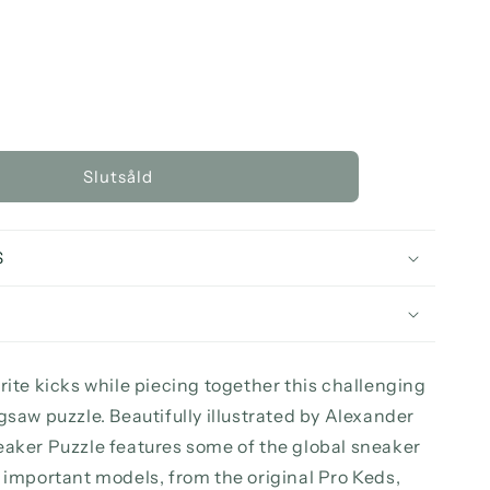
a
ntitet
Slutsåld
aker
zle
00
S
strated
xander
sso
rite kicks while piecing together this challenging
gsaw puzzle. Beautifully illustrated by Alexander
eaker Puzzle features some of the global sneaker
 important models, from the original Pro Keds,