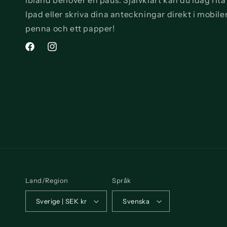
ibland behöver en paus. Självklart kan du idag rit
Ipad eller skriva dina anteckningar direkt i mobile
penna och ett papper!
Facebook
Instagram
Land/Region
Språk
Sverige | SEK kr
Svenska