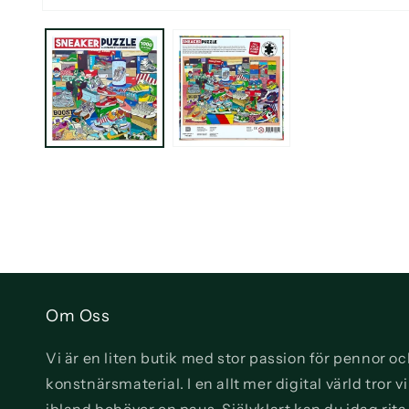
Öppna
mediet
1
i
modalfönster
Om Oss
Vi är en liten butik med stor passion för pennor o
konstnärsmaterial. I en allt mer digital värld tror 