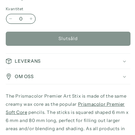
Kvantitet
Minska
Öka
kvantitet
kvantitet
för
för
Slutsåld
Prismacolor
Prismacolor
Premier
Premier
Art
Art
Stix
Stix
LEVERANS
48set
48set
OM OSS
The Prismacolor Premier Art Stix is made of the same
creamy wax core as the popular
Prismacolor Premier
Soft Core
pencils. The sticks is squared shaped 6 mm x
6 mm and 80 mm long, perfect for filling out larger
areas and/or blending and shading. As all products in