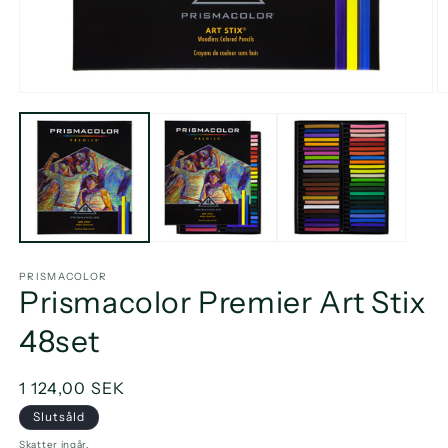
Öppna
Ö
mediet
m
1
2
i
i
modalfönster
m
PRISMACOLOR
Prismacolor Premier Art Stix
48set
Ordinarie
1 124,00 SEK
pris
Slutsåld
Skatter ingår.