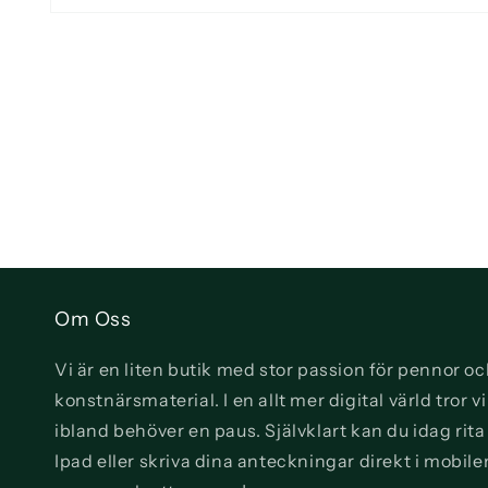
Öppna
mediet
1
i
modalfönster
Om Oss
Vi är en liten butik med stor passion för pennor o
konstnärsmaterial. I en allt mer digital värld tror 
ibland behöver en paus. Självklart kan du idag rit
Ipad eller skriva dina anteckningar direkt i mobile