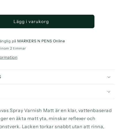
a
ntitet
Lägg i varukorg
N
O
nvas
ay
änglig på
MARKERS N PENS Online
nish
o inom 2 timmar
t
formation
0ml
S
s Spray Varnish Matt är en klar, vattenbaserad
ger en äkta matt yta, minskar reflexer och
onstverk. Lacken torkar snabbt utan att rinna,