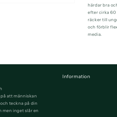
härdar bra oc
efter cirka 60
räcker till un
och förblir fl
media.
Information
ch
vi på att människan
a och teckna på din
n men inget slår en