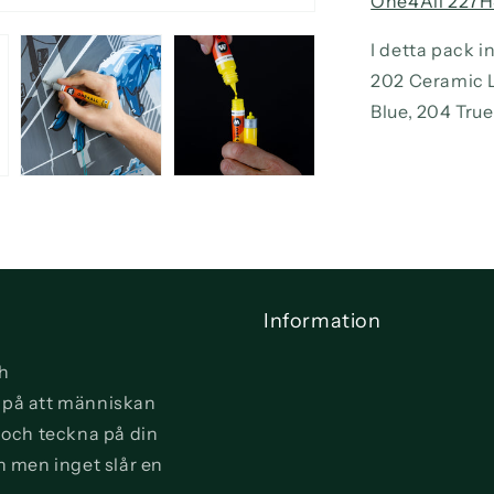
One4All 227H
I detta pack i
202 Ceramic L
Blue, 204 True
Information
ch
vi på att människan
a och teckna på din
n men inget slår en