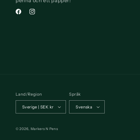
penna och ett papper!
Facebook
Instagram
Land/Region
Språk
Sverige | SEK kr
Svenska
© 2026,
Markers N Pens