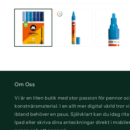
Öppna
mediet
1
i
modalfönster
Om Oss
Vi är en liten butik med stor passion för pennor o
konstnärsmaterial. I en allt mer digital värld tror 
ibland behöver en paus. Självklart kan du idag rit
Ipad eller skriva dina anteckningar direkt i mobile