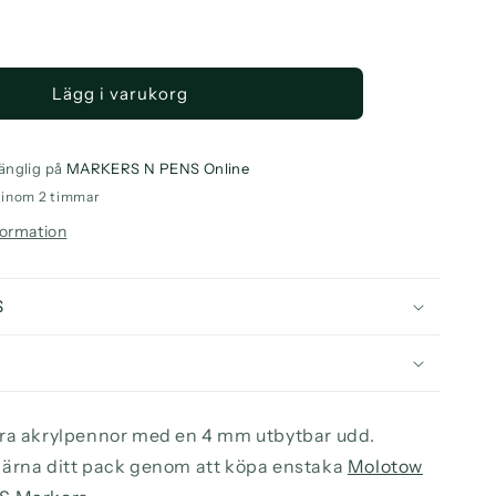
a
ntitet
Lägg i varukorg
otow
E4ALL
7HS
t
änglig på
MARKERS N PENS Online
e
o inom 2 timmar
formation
S
ra akrylpennor med en 4 mm utbytbar udd.
ärna ditt pack genom att köpa enstaka
Molotow