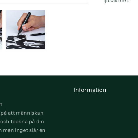
ljusäkthet.
Information
ch
vi på att människan
a och teckna på din
n men inget slår en