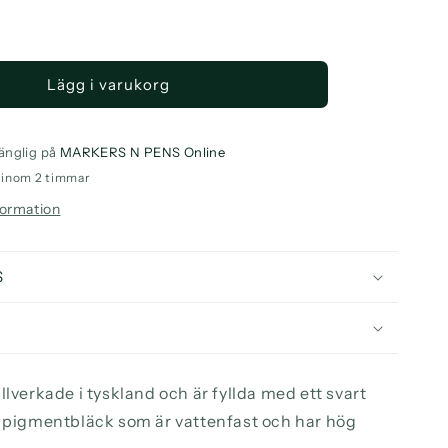
a
ntitet
Lägg i varukorg
otow
ckliner
sh
n
änglig på
MARKERS N PENS Online
o inom 2 timmar
formation
S
llverkade i tyskland och är fyllda med ett svart
t pigmentbläck som är vattenfast och har hög