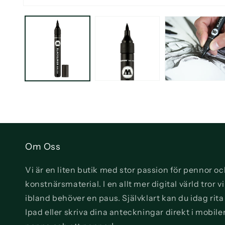
Öppna
mediet
1
i
modalfönster
Om Oss
Vi är en liten butik med stor passion för pennor o
konstnärsmaterial. I en allt mer digital värld tror 
ibland behöver en paus. Självklart kan du idag rit
Ipad eller skriva dina anteckningar direkt i mobile