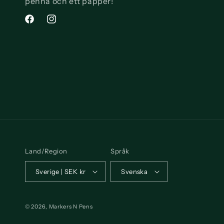
penna och ett papper!
Facebook
Instagram
Land/Region
Språk
Sverige | SEK kr
Svenska
© 2026,
Markers N Pens