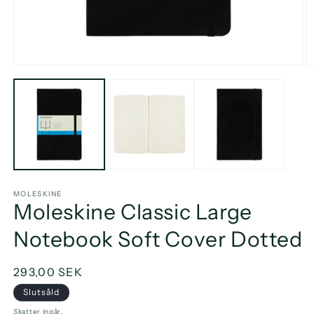
Öppna
Ö
mediet
m
1
2
i
i
modalfönster
m
MOLESKINE
Moleskine Classic Large
Notebook Soft Cover Dotted
Ordinarie
293,00 SEK
pris
Slutsåld
Skatter ingår.