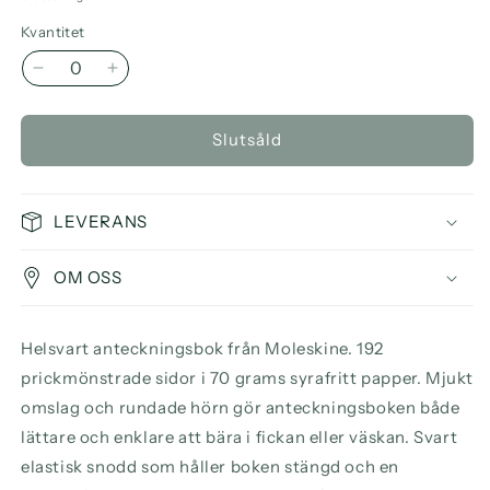
Kvantitet
Minska
Öka
kvantitet
kvantitet
för
för
Slutsåld
Moleskine
Moleskine
Classic
Classic
Large
Large
Notebook
Notebook
LEVERANS
Soft
Soft
Cover
Cover
OM OSS
Dotted
Dotted
Helsvart anteckningsbok från Moleskine. 192
prickmönstrade sidor i 70 grams syrafritt papper. Mjukt
omslag och rundade hörn gör anteckningsboken både
lättare och enklare att bära i fickan eller väskan. Svart
elastisk snodd som håller boken stängd och en