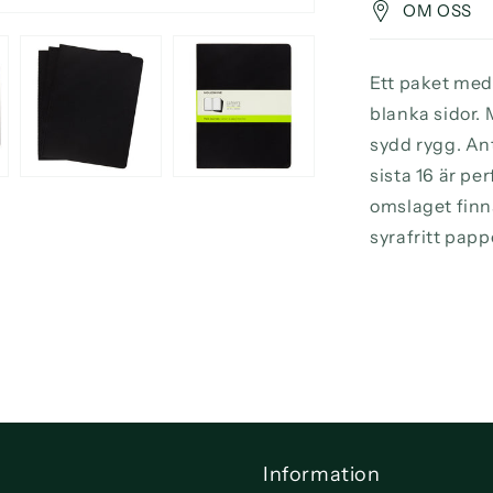
OM OSS
Ett paket me
blanka sidor.
sydd rygg. An
sista 16 är pe
omslaget finns
syrafritt pappe
Information