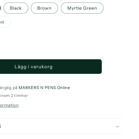
Black
Brown
Myrtle Green
Varianten
ed
är
slutsåld
eller
inte
tillgänglig
a
ntitet
Lägg i varukorg
eskine
ier
ge
änglig på
MARKERS N PENS Online
rnal
o inom 2 timmar
in
formation
S