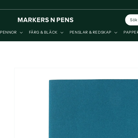
vidare
till
innehåll
Sök
PENNOR
FÄRG & BLÄCK
PENSLAR & REDSKAP
PAPPER
Gå vidare till
produktinformation