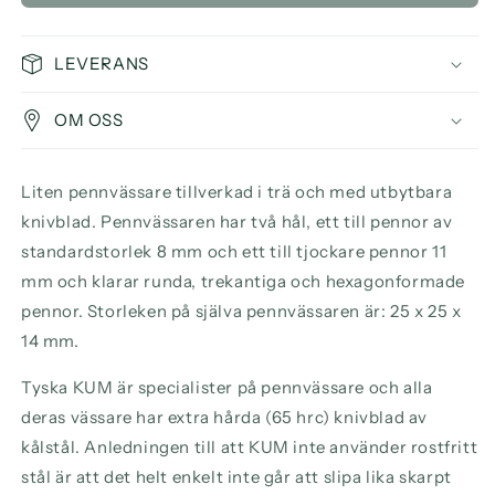
Wood
Wood
2-
2-
Hole
Hole
LEVERANS
Pencil
Pencil
Sharpener
Sharpener
OM OSS
Liten pennvässare tillverkad i trä och med utbytbara
knivblad. Pennvässaren har två hål, ett till pennor av
standardstorlek 8 mm och ett till tjockare pennor 11
mm och klarar runda, trekantiga och hexagonformade
pennor. Storleken på själva pennvässaren är: 25 x 25 x
14 mm.
Tyska KUM är specialister på pennvässare och alla
deras vässare har extra hårda (65 hrc) knivblad av
kålstål. Anledningen till att KUM inte använder rostfritt
stål är att det helt enkelt inte går att slipa lika skarpt