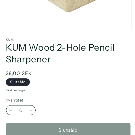
Öppna
mediet
1
KUM
KUM Wood 2-Hole Pencil
i
modalfönster
Sharpener
Ordinarie
38,00 SEK
pris
Slutsåld
Skatter ingår.
Kvantitet
Minska
Öka
kvantitet
kvantitet
för
för
Slutsåld
KUM
KUM