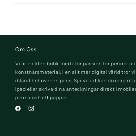
Öppna
mediet
1
i
modalfönster
Om Oss
Vi är en liten butik med stor passion för pennor o
konstnärsmaterial. I en allt mer digital värld tror 
ibland behöver en paus. Självklart kan du idag rit
Ipad eller skriva dina anteckningar direkt i mobile
penna och ett papper!
Facebook
Instagram