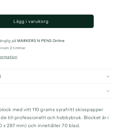
a
ntitet
Lägg i varukorg
gers
tch
d
änglig på
MARKERS N PENS Online
g
o inom 2 timmar
formation
ets
S
block med vitt 110 grams syrafritt skisspapper
e till professionellt och hobbybruk. Blocket är i
0 x 297 mm) och innehåller 70 blad.