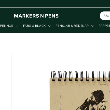
vidare
till
innehåll
Sök
PENNOR
FÄRG & BLÄCK
PENSLAR & REDSKAP
PAPPER
Gå vidare till
produktinformation