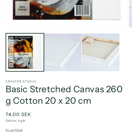
Öppna
Ö
mediet
m
1
2
i
i
modalfönster
m
KREATOR STUDIO
Basic Stretched Canvas 260
g Cotton 20 x 20 cm
Ordinarie
74,00 SEK
pris
Skatter ingår.
Kvantitet