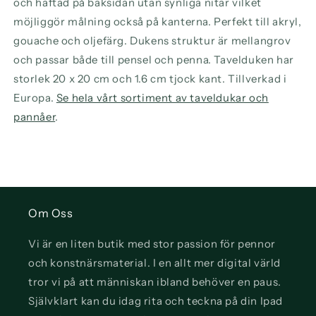
och häftad på baksidan utan synliga nitar vilket
möjliggör målning också på kanterna. Perfekt till akryl,
gouache och oljefärg. Dukens struktur är mellangrov
och passar både till pensel och penna. Tavelduken har
storlek 20 x 20 cm och 1.6 cm tjock kant. Tillverkad i
Europa.
Se hela vårt sortiment av taveldukar och
pannåer
.
Om Oss
Vi är en liten butik med stor passion för pennor
och konstnärsmaterial. I en allt mer digital värld
tror vi på att människan ibland behöver en paus.
Självklart kan du idag rita och teckna på din Ipad