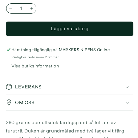
Minska
Öka
kvantitet
kvantitet
för
för
Lägg i varukorg
Basic
Basic
Stretched
Stretched
Canvas
Canvas
260
260
Hämtning tillgänglig på
MARKERS N PENS Online
g
g
Vanligtvis redo inom 2 timmar
Cotton
Cotton
Visa butiksinformation
20
20
x
x
20
20
LEVERANS
cm
cm
OM OSS
260 grams bomullsduk färdigspänd på kilram av
furuträ. Duken är grundmålad med två lager vit färg