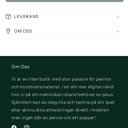
Leather
Leather
Preparer
Preparer
&amp;
&amp;
LEVERANS
Deglazer
Deglazer
118
118
OM OSS
ml
ml
Om Oss
Vi är en liten butik med stor passion för pennor
och konstnärsmaterial. I en allt mer digital värld
tror vi på att människan ibland behöver en paus.
Självklart kan du idag rita och teckna på din Ipad
eller skriva dina anteckningar direkt i mobilen
men inget slår en penna och ett papper!