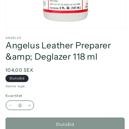
Öppna
mediet
1
ANGELUS
Angelus Leather Preparer
i
modalfönster
&amp; Deglazer 118 ml
Ordinarie
104,00 SEK
pris
Slutsåld
Skatter ingår.
Kvantitet
Minska
Öka
kvantitet
kvantitet
för
för
Slutsåld
Angelus
Angelus